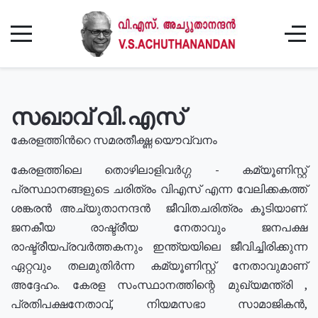
സഖാവ് വി.എസ്
കേരളത്തിൻറെ സമരതീക്ഷ്ണ യൌവ്വനം
കേരളത്തിലെ തൊഴിലാളിവർഗ്ഗ - കമ്യൂണിസ്റ്റ്
പ്രസ്ഥാനങ്ങളുടെ ചരിത്രം വിഎസ് എന്ന വേലിക്കകത്ത്
ശങ്കരൻ അച്യുതാനന്ദൻ ജീവിതചരിത്രം കൂടിയാണ്.
ജനകീയ രാഷ്ട്രീയ നേതാവും ജനപക്ഷ
രാഷ്ട്രീയപ്രവർത്തകനും ഇന്ത്യയിലെ ജീവിച്ചിരിക്കുന്ന
ഏറ്റവും തലമുതിർന്ന കമ്യൂണിസ്റ്റ് നേതാവുമാണ്
അദ്ദേഹം. കേരള സംസ്ഥാനത്തിന്റെ മുഖ്യമന്ത്രി ,
പ്രതിപക്ഷനേതാവ്, നിയമസഭാ സാമാജികൻ,