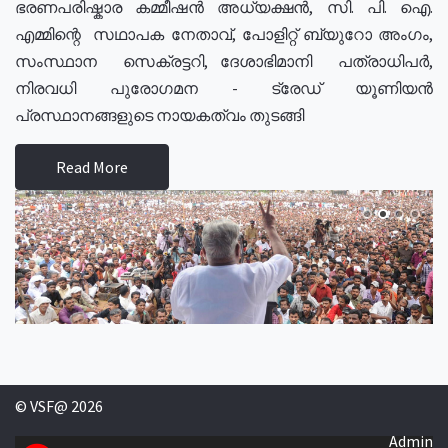
ഭരണപരിഷ്കാര കമ്മീഷൻ അധ്യക്ഷൻ, സി. പി. ഐ.
എമ്മിന്റെ സഥാപക നേതാവ്, പോളിറ്റ് ബ്യുറോ അംഗം,
സംസ്ഥാന സെക്രട്ടറി, ദേശാഭിമാനി പത്രാധിപർ,
നിരവധി പുരോഗമന - ട്രേഡ് യൂണിയൻ
പ്രസ്ഥാനങ്ങളുടെ നായകത്വം തുടങ്ങി
Read More
© VSF@ 2026
Admin