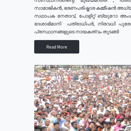
സാമാജികൻ, ഭരണപരിഷ്കാര കമ്മീഷൻ അധ്യക്
സഥാപക നേതാവ്, പോളിറ്റ് ബ്യുറോ അംഗ
ദേശാഭിമാനി പത്രാധിപർ, നിരവധി പു
പ്രസ്ഥാനങ്ങളുടെ നായകത്വം തുടങ്ങി
Read More