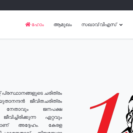
ഹോം
ആമുഖം
സഖാവ് വിഎസ്
് പ്രസ്ഥാനങ്ങളുടെ ചരിത്രം
യുതാനന്ദൻ ജീവിതചരിത്രം
യ നേതാവും ജനപക്ഷ
വിച്ചിരിക്കുന്ന ഏറ്റവും
ുമാണ് അദ്ദേഹം. കേരള
രതിപക്ഷനേതാവ്, നിയമസഭാ