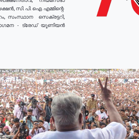
ഷൻ, സി. പി. ഐ. എമ്മിന്റെ
ം, സംസ്ഥാന സെക്രട്ടറി,
രോഗമന - ട്രേഡ് യൂണിയൻ