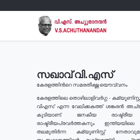
സഖാവ് വി.എസ്
കേരളത്തിൻറെ സമരതീക്ഷ്ണ യൌവ്വനം
കേരളത്തിലെ തൊഴിലാളിവർഗ്ഗ - കമ്യൂണിസ്റ്റ
വിഎസ് എന്ന വേലിക്കകത്ത് ശങ്കരൻ അച്
കൂടിയാണ്. ജനകീയ രാഷ്ട്രീ
രാഷ്ട്രീയപ്രവർത്തകനും ഇന്ത്യയിലെ ജീ
തലമുതിർന്ന കമ്യൂണിസ്റ്റ് നേതാവ
സംസ്ഥാനത്തിന്റെ മുഖ്യമന്ത്രി , പ്