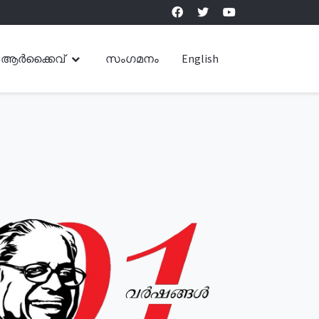
ആർക്കൈവ്
സംഗമനം
English