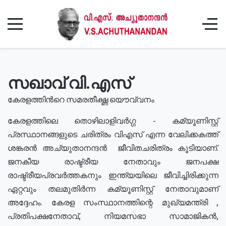
സഖാവ് വി.എസ്
കേരളത്തിൻറെ സമരതീക്ഷ്ണ യൌവ്വനം
കേരളത്തിലെ തൊഴിലാളിവർഗ്ഗ - കമ്യൂണിസ്റ്റ്
പ്രസ്ഥാനങ്ങളുടെ ചരിത്രം വിഎസ് എന്ന വേലിക്കകത്ത്
ശങ്കരൻ അച്യുതാനന്ദൻ ജീവിതചരിത്രം കൂടിയാണ്.
ജനകീയ രാഷ്ട്രീയ നേതാവും ജനപക്ഷ
രാഷ്ട്രീയപ്രവർത്തകനും ഇന്ത്യയിലെ ജീവിച്ചിരിക്കുന്ന
ഏറ്റവും തലമുതിർന്ന കമ്യൂണിസ്റ്റ് നേതാവുമാണ്
അദ്ദേഹം. കേരള സംസ്ഥാനത്തിന്റെ മുഖ്യമന്ത്രി ,
പ്രതിപക്ഷനേതാവ്, നിയമസഭാ സാമാജികൻ,