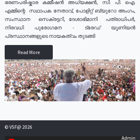
ഭരണപരിഷ്കാര കമ്മീഷൻ അധ്യക്ഷൻ, സി. പി. ഐ.
എമ്മിന്റെ സഥാപക നേതാവ്, പോളിറ്റ് ബ്യുറോ അംഗം,
സംസ്ഥാന സെക്രട്ടറി, ദേശാഭിമാനി പത്രാധിപർ,
നിരവധി പുരോഗമന - ട്രേഡ് യൂണിയൻ
പ്രസ്ഥാനങ്ങളുടെ നായകത്വം തുടങ്ങി
Read More
© VSF@ 2026
Admin