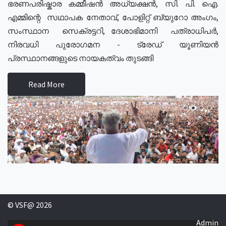
ഭരണപരിഷ്കാര കമ്മീഷൻ അധ്യക്ഷൻ, സി. പി. ഐ.
എമ്മിന്റെ സഥാപക നേതാവ്, പോളിറ്റ് ബ്യുറോ അംഗം,
സംസ്ഥാന സെക്രട്ടറി, ദേശാഭിമാനി പത്രാധിപർ,
നിരവധി പുരോഗമന - ട്രേഡ് യൂണിയൻ
പ്രസ്ഥാനങ്ങളുടെ നായകത്വം തുടങ്ങി
Read More
© VSF@ 2026
Admin