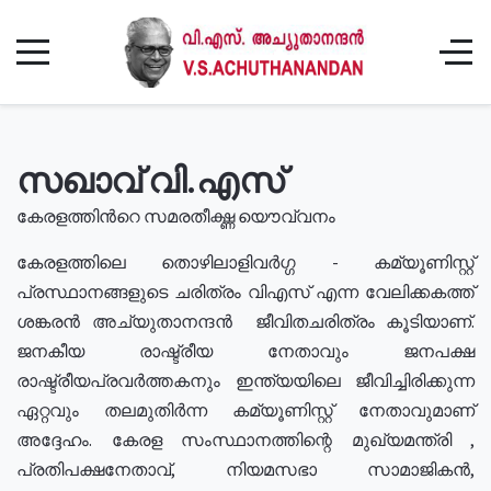
സഖാവ് വി.എസ്
കേരളത്തിൻറെ സമരതീക്ഷ്ണ യൌവ്വനം
കേരളത്തിലെ തൊഴിലാളിവർഗ്ഗ - കമ്യൂണിസ്റ്റ്
പ്രസ്ഥാനങ്ങളുടെ ചരിത്രം വിഎസ് എന്ന വേലിക്കകത്ത്
ശങ്കരൻ അച്യുതാനന്ദൻ ജീവിതചരിത്രം കൂടിയാണ്.
ജനകീയ രാഷ്ട്രീയ നേതാവും ജനപക്ഷ
രാഷ്ട്രീയപ്രവർത്തകനും ഇന്ത്യയിലെ ജീവിച്ചിരിക്കുന്ന
ഏറ്റവും തലമുതിർന്ന കമ്യൂണിസ്റ്റ് നേതാവുമാണ്
അദ്ദേഹം. കേരള സംസ്ഥാനത്തിന്റെ മുഖ്യമന്ത്രി ,
പ്രതിപക്ഷനേതാവ്, നിയമസഭാ സാമാജികൻ,