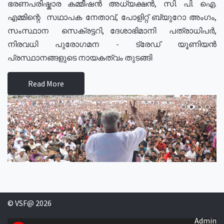
ഭരണപരിഷ്കാര കമ്മീഷൻ അധ്യക്ഷൻ, സി. പി. ഐ.
എമ്മിന്റെ സഥാപക നേതാവ്, പോളിറ്റ് ബ്യുറോ അംഗം,
സംസ്ഥാന സെക്രട്ടറി, ദേശാഭിമാനി പത്രാധിപർ,
നിരവധി പുരോഗമന - ട്രേഡ് യൂണിയൻ
പ്രസ്ഥാനങ്ങളുടെ നായകത്വം തുടങ്ങി
Read More
© VSF@ 2026
Admin