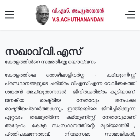
സഖാവ് വി.എസ്
കേരളത്തിൻറെ സമരതീക്ഷ്ണ യൌവ്വനം
കേരളത്തിലെ തൊഴിലാളിവർഗ്ഗ - കമ്യൂണിസ്റ്റ്
പ്രസ്ഥാനങ്ങളുടെ ചരിത്രം വിഎസ് എന്ന വേലിക്കകത്ത്
ശങ്കരൻ അച്യുതാനന്ദൻ ജീവിതചരിത്രം കൂടിയാണ്.
ജനകീയ രാഷ്ട്രീയ നേതാവും ജനപക്ഷ
രാഷ്ട്രീയപ്രവർത്തകനും ഇന്ത്യയിലെ ജീവിച്ചിരിക്കുന്ന
ഏറ്റവും തലമുതിർന്ന കമ്യൂണിസ്റ്റ് നേതാവുമാണ്
അദ്ദേഹം. കേരള സംസ്ഥാനത്തിന്റെ മുഖ്യമന്ത്രി ,
പ്രതിപക്ഷനേതാവ്, നിയമസഭാ സാമാജികൻ,