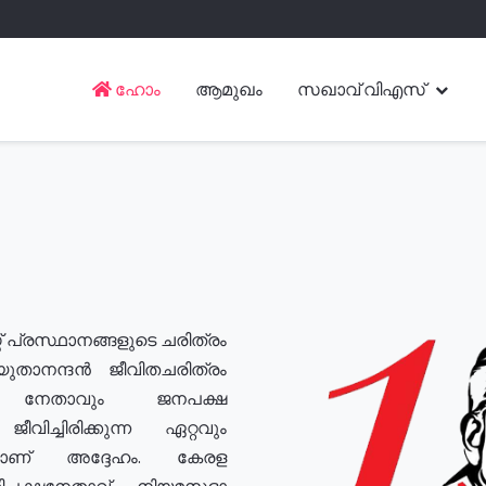
ഹോം
ആമുഖം
സഖാവ് വിഎസ്
് പ്രസ്ഥാനങ്ങളുടെ ചരിത്രം
യുതാനന്ദൻ ജീവിതചരിത്രം
യ നേതാവും ജനപക്ഷ
വിച്ചിരിക്കുന്ന ഏറ്റവും
ുമാണ് അദ്ദേഹം. കേരള
രതിപക്ഷനേതാവ്, നിയമസഭാ