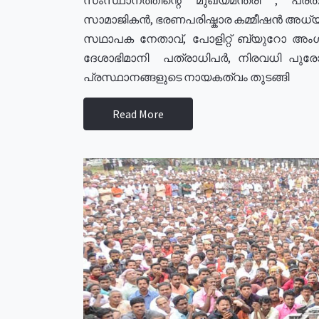
സാമാജികൻ, ഭരണപരിഷ്കാര കമ്മീഷൻ അധ്യക്
സഥാപക നേതാവ്, പോളിറ്റ് ബ്യുറോ അംഗ
ദേശാഭിമാനി പത്രാധിപർ, നിരവധി പു
പ്രസ്ഥാനങ്ങളുടെ നായകത്വം തുടങ്ങി
Read More