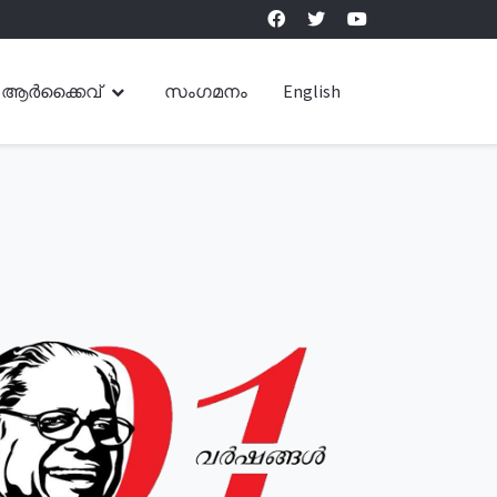
ആർക്കൈവ്
സംഗമനം
English