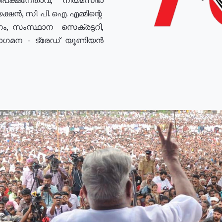
ഷൻ, സി. പി. ഐ. എമ്മിന്റെ
ം, സംസ്ഥാന സെക്രട്ടറി,
രോഗമന - ട്രേഡ് യൂണിയൻ