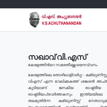
സഖാവ് വി.എസ്
കേരളത്തിൻറെ സമരതീക്ഷ്ണ യൌവ്വനം
കേരളത്തിലെ തൊഴിലാളിവർഗ്ഗ - കമ്യൂണിസ്റ്റ
വിഎസ് എന്ന വേലിക്കകത്ത് ശങ്കരൻ അച്
കൂടിയാണ്. ജനകീയ രാഷ്ട്രീ
രാഷ്ട്രീയപ്രവർത്തകനും ഇന്ത്യയിലെ ജീ
തലമുതിർന്ന കമ്യൂണിസ്റ്റ് നേതാവ
സംസ്ഥാനത്തിന്റെ മുഖ്യമന്ത്രി , പ്