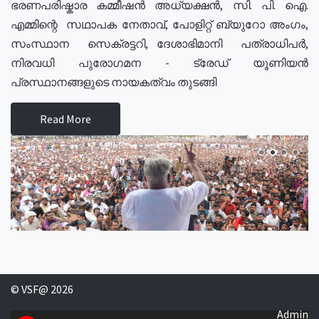
ഭരണപരിഷ്കാര കമ്മീഷൻ അധ്യക്ഷൻ, സി. പി. ഐ.
എമ്മിന്റെ സഥാപക നേതാവ്, പോളിറ്റ് ബ്യുറോ അംഗം,
സംസ്ഥാന സെക്രട്ടറി, ദേശാഭിമാനി പത്രാധിപർ,
നിരവധി പുരോഗമന - ട്രേഡ് യൂണിയൻ
പ്രസ്ഥാനങ്ങളുടെ നായകത്വം തുടങ്ങി
Read More
© VSF@ 2026
Admin