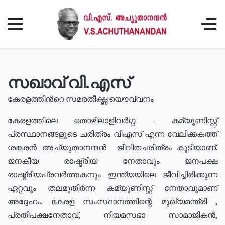
സഖാവ് വി.എസ്
കേരളത്തിൻറെ സമരതീക്ഷ്ണ യൌവ്വനം
കേരളത്തിലെ തൊഴിലാളിവർഗ്ഗ - കമ്യൂണിസ്റ്റ്
പ്രസ്ഥാനങ്ങളുടെ ചരിത്രം വിഎസ് എന്ന വേലിക്കകത്ത്
ശങ്കരൻ അച്യുതാനന്ദൻ ജീവിതചരിത്രം കൂടിയാണ്.
ജനകീയ രാഷ്ട്രീയ നേതാവും ജനപക്ഷ
രാഷ്ട്രീയപ്രവർത്തകനും ഇന്ത്യയിലെ ജീവിച്ചിരിക്കുന്ന
ഏറ്റവും തലമുതിർന്ന കമ്യൂണിസ്റ്റ് നേതാവുമാണ്
അദ്ദേഹം. കേരള സംസ്ഥാനത്തിന്റെ മുഖ്യമന്ത്രി ,
പ്രതിപക്ഷനേതാവ്, നിയമസഭാ സാമാജികൻ,