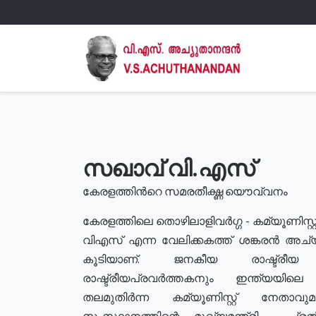
സഖാവ് വി.എസ്
കേരളത്തിൻറെ സമരതീക്ഷ്ണ യൌവ്വനം
കേരളത്തിലെ തൊഴിലാളിവർഗ്ഗ - കമ്യൂണിസ്റ്റ
വിഎസ് എന്ന വേലിക്കകത്ത് ശങ്കരൻ അച്
കൂടിയാണ്. ജനകീയ രാഷ്ട്രീ
രാഷ്ട്രീയപ്രവർത്തകനും ഇന്ത്യയിലെ ജീ
തലമുതിർന്ന കമ്യൂണിസ്റ്റ് നേതാവ
സംസ്ഥാനത്തിന്റെ മുഖ്യമന്ത്രി , പ്