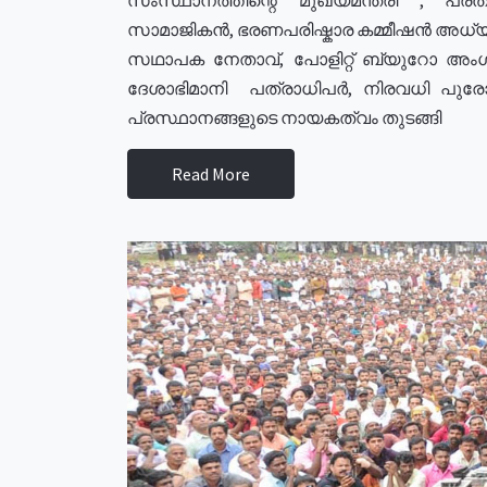
സാമാജികൻ, ഭരണപരിഷ്കാര കമ്മീഷൻ അധ്യക്
സഥാപക നേതാവ്, പോളിറ്റ് ബ്യുറോ അംഗ
ദേശാഭിമാനി പത്രാധിപർ, നിരവധി പു
പ്രസ്ഥാനങ്ങളുടെ നായകത്വം തുടങ്ങി
Read More