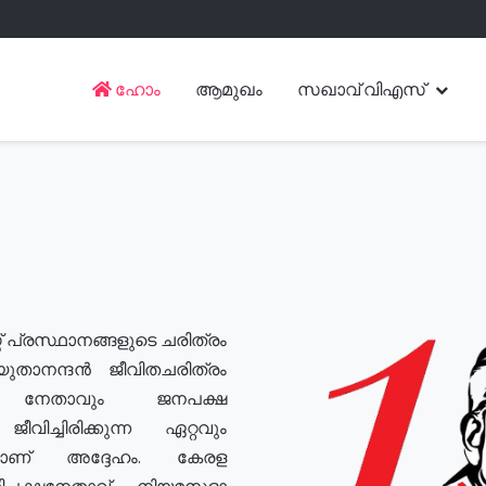
ഹോം
ആമുഖം
സഖാവ് വിഎസ്
് പ്രസ്ഥാനങ്ങളുടെ ചരിത്രം
യുതാനന്ദൻ ജീവിതചരിത്രം
യ നേതാവും ജനപക്ഷ
വിച്ചിരിക്കുന്ന ഏറ്റവും
ുമാണ് അദ്ദേഹം. കേരള
രതിപക്ഷനേതാവ്, നിയമസഭാ