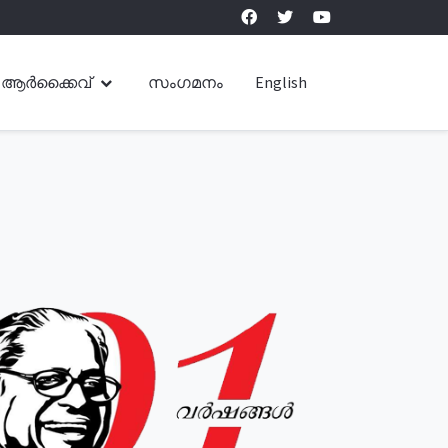
ആർക്കൈവ്
സംഗമനം
English