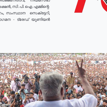
ഷൻ, സി. പി. ഐ. എമ്മിന്റെ
ം, സംസ്ഥാന സെക്രട്ടറി,
രോഗമന - ട്രേഡ് യൂണിയൻ