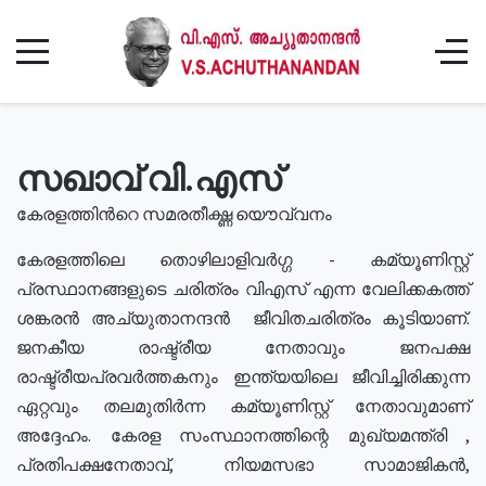
സഖാവ് വി.എസ്
കേരളത്തിൻറെ സമരതീക്ഷ്ണ യൌവ്വനം
കേരളത്തിലെ തൊഴിലാളിവർഗ്ഗ - കമ്യൂണിസ്റ്റ്
പ്രസ്ഥാനങ്ങളുടെ ചരിത്രം വിഎസ് എന്ന വേലിക്കകത്ത്
ശങ്കരൻ അച്യുതാനന്ദൻ ജീവിതചരിത്രം കൂടിയാണ്.
ജനകീയ രാഷ്ട്രീയ നേതാവും ജനപക്ഷ
രാഷ്ട്രീയപ്രവർത്തകനും ഇന്ത്യയിലെ ജീവിച്ചിരിക്കുന്ന
ഏറ്റവും തലമുതിർന്ന കമ്യൂണിസ്റ്റ് നേതാവുമാണ്
അദ്ദേഹം. കേരള സംസ്ഥാനത്തിന്റെ മുഖ്യമന്ത്രി ,
പ്രതിപക്ഷനേതാവ്, നിയമസഭാ സാമാജികൻ,