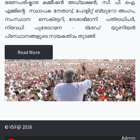
ഭരണപരിഷ്കാര കമ്മീഷൻ അധ്യക്ഷൻ, സി. പി. ഐ.
എമ്മിന്റെ സഥാപക നേതാവ്, പോളിറ്റ് ബ്യുറോ അംഗം,
സംസ്ഥാന സെക്രട്ടറി, ദേശാഭിമാനി പത്രാധിപർ,
നിരവധി പുരോഗമന - ട്രേഡ് യൂണിയൻ
പ്രസ്ഥാനങ്ങളുടെ നായകത്വം തുടങ്ങി
Read More
© VSF@ 2026
Admin