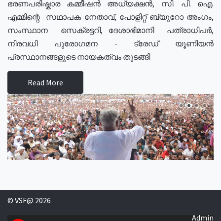
ഭരണപരിഷ്കാര കമ്മീഷൻ അധ്യക്ഷൻ, സി. പി. ഐ.
എമ്മിന്റെ സഥാപക നേതാവ്, പോളിറ്റ് ബ്യുറോ അംഗം,
സംസ്ഥാന സെക്രട്ടറി, ദേശാഭിമാനി പത്രാധിപർ,
നിരവധി പുരോഗമന - ട്രേഡ് യൂണിയൻ
പ്രസ്ഥാനങ്ങളുടെ നായകത്വം തുടങ്ങി
Read More
© VSF@ 2026
Admin