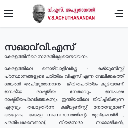
സഖാവ് വി.എസ്
കേരളത്തിൻറെ സമരതീക്ഷ്ണ യൌവ്വനം
കേരളത്തിലെ തൊഴിലാളിവർഗ്ഗ - കമ്യൂണിസ്റ്റ്
പ്രസ്ഥാനങ്ങളുടെ ചരിത്രം വിഎസ് എന്ന വേലിക്കകത്ത്
ശങ്കരൻ അച്യുതാനന്ദൻ ജീവിതചരിത്രം കൂടിയാണ്.
ജനകീയ രാഷ്ട്രീയ നേതാവും ജനപക്ഷ
രാഷ്ട്രീയപ്രവർത്തകനും ഇന്ത്യയിലെ ജീവിച്ചിരിക്കുന്ന
ഏറ്റവും തലമുതിർന്ന കമ്യൂണിസ്റ്റ് നേതാവുമാണ്
അദ്ദേഹം. കേരള സംസ്ഥാനത്തിന്റെ മുഖ്യമന്ത്രി ,
പ്രതിപക്ഷനേതാവ്, നിയമസഭാ സാമാജികൻ,