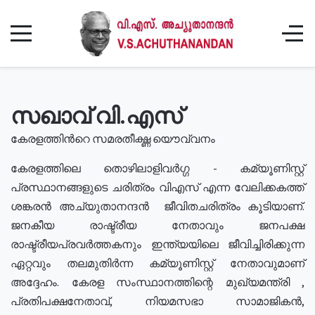
സഖാവ് വി.എസ്
കേരളത്തിൻറെ സമരതീക്ഷ്ണ യൌവ്വനം
കേരളത്തിലെ തൊഴിലാളിവർഗ്ഗ - കമ്യൂണിസ്റ്റ്
പ്രസ്ഥാനങ്ങളുടെ ചരിത്രം വിഎസ് എന്ന വേലിക്കകത്ത്
ശങ്കരൻ അച്യുതാനന്ദൻ ജീവിതചരിത്രം കൂടിയാണ്.
ജനകീയ രാഷ്ട്രീയ നേതാവും ജനപക്ഷ
രാഷ്ട്രീയപ്രവർത്തകനും ഇന്ത്യയിലെ ജീവിച്ചിരിക്കുന്ന
ഏറ്റവും തലമുതിർന്ന കമ്യൂണിസ്റ്റ് നേതാവുമാണ്
അദ്ദേഹം. കേരള സംസ്ഥാനത്തിന്റെ മുഖ്യമന്ത്രി ,
പ്രതിപക്ഷനേതാവ്, നിയമസഭാ സാമാജികൻ,