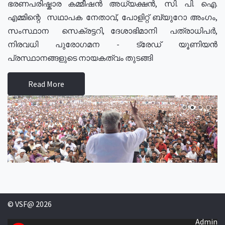
ഭരണപരിഷ്കാര കമ്മീഷൻ അധ്യക്ഷൻ, സി. പി. ഐ.
എമ്മിന്റെ സഥാപക നേതാവ്, പോളിറ്റ് ബ്യുറോ അംഗം,
സംസ്ഥാന സെക്രട്ടറി, ദേശാഭിമാനി പത്രാധിപർ,
നിരവധി പുരോഗമന - ട്രേഡ് യൂണിയൻ
പ്രസ്ഥാനങ്ങളുടെ നായകത്വം തുടങ്ങി
Read More
© VSF@ 2026
Admin