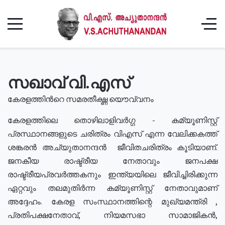
സഖാവ് വി.എസ്
കേരളത്തിൻറെ സമരതീക്ഷ്ണ യൌവ്വനം
കേരളത്തിലെ തൊഴിലാളിവർഗ്ഗ - കമ്യൂണിസ്റ്റ്
പ്രസ്ഥാനങ്ങളുടെ ചരിത്രം വിഎസ് എന്ന വേലിക്കകത്ത്
ശങ്കരൻ അച്യുതാനന്ദൻ ജീവിതചരിത്രം കൂടിയാണ്.
ജനകീയ രാഷ്ട്രീയ നേതാവും ജനപക്ഷ
രാഷ്ട്രീയപ്രവർത്തകനും ഇന്ത്യയിലെ ജീവിച്ചിരിക്കുന്ന
ഏറ്റവും തലമുതിർന്ന കമ്യൂണിസ്റ്റ് നേതാവുമാണ്
അദ്ദേഹം. കേരള സംസ്ഥാനത്തിന്റെ മുഖ്യമന്ത്രി ,
പ്രതിപക്ഷനേതാവ്, നിയമസഭാ സാമാജികൻ,