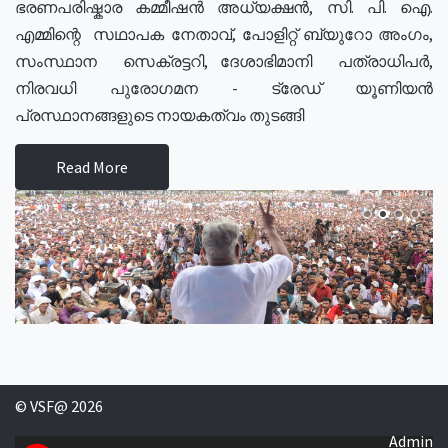
ഭരണപരിഷ്കാര കമ്മീഷൻ അധ്യക്ഷൻ, സി. പി. ഐ.
എമ്മിന്റെ സഥാപക നേതാവ്, പോളിറ്റ് ബ്യുറോ അംഗം,
സംസ്ഥാന സെക്രട്ടറി, ദേശാഭിമാനി പത്രാധിപർ,
നിരവധി പുരോഗമന - ട്രേഡ് യൂണിയൻ
പ്രസ്ഥാനങ്ങളുടെ നായകത്വം തുടങ്ങി
Read More
© VSF@ 2026
Admin