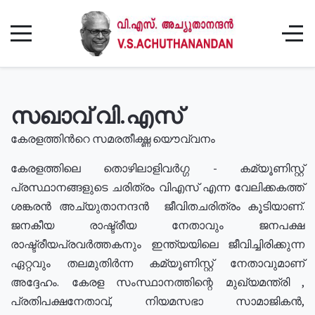
സഖാവ് വി.എസ്
കേരളത്തിൻറെ സമരതീക്ഷ്ണ യൌവ്വനം
കേരളത്തിലെ തൊഴിലാളിവർഗ്ഗ - കമ്യൂണിസ്റ്റ്
പ്രസ്ഥാനങ്ങളുടെ ചരിത്രം വിഎസ് എന്ന വേലിക്കകത്ത്
ശങ്കരൻ അച്യുതാനന്ദൻ ജീവിതചരിത്രം കൂടിയാണ്.
ജനകീയ രാഷ്ട്രീയ നേതാവും ജനപക്ഷ
രാഷ്ട്രീയപ്രവർത്തകനും ഇന്ത്യയിലെ ജീവിച്ചിരിക്കുന്ന
ഏറ്റവും തലമുതിർന്ന കമ്യൂണിസ്റ്റ് നേതാവുമാണ്
അദ്ദേഹം. കേരള സംസ്ഥാനത്തിന്റെ മുഖ്യമന്ത്രി ,
പ്രതിപക്ഷനേതാവ്, നിയമസഭാ സാമാജികൻ,