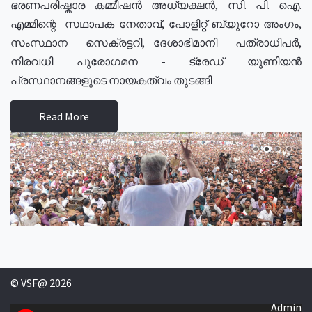
ഭരണപരിഷ്കാര കമ്മീഷൻ അധ്യക്ഷൻ, സി. പി. ഐ.
എമ്മിന്റെ സഥാപക നേതാവ്, പോളിറ്റ് ബ്യുറോ അംഗം,
സംസ്ഥാന സെക്രട്ടറി, ദേശാഭിമാനി പത്രാധിപർ,
നിരവധി പുരോഗമന - ട്രേഡ് യൂണിയൻ
പ്രസ്ഥാനങ്ങളുടെ നായകത്വം തുടങ്ങി
Read More
© VSF@ 2026
Admin