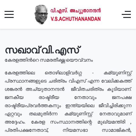
സഖാവ് വി.എസ്
കേരളത്തിൻറെ സമരതീക്ഷ്ണ യൌവ്വനം
കേരളത്തിലെ തൊഴിലാളിവർഗ്ഗ - കമ്യൂണിസ്റ്റ്
പ്രസ്ഥാനങ്ങളുടെ ചരിത്രം വിഎസ് എന്ന വേലിക്കകത്ത്
ശങ്കരൻ അച്യുതാനന്ദൻ ജീവിതചരിത്രം കൂടിയാണ്.
ജനകീയ രാഷ്ട്രീയ നേതാവും ജനപക്ഷ
രാഷ്ട്രീയപ്രവർത്തകനും ഇന്ത്യയിലെ ജീവിച്ചിരിക്കുന്ന
ഏറ്റവും തലമുതിർന്ന കമ്യൂണിസ്റ്റ് നേതാവുമാണ്
അദ്ദേഹം. കേരള സംസ്ഥാനത്തിന്റെ മുഖ്യമന്ത്രി ,
പ്രതിപക്ഷനേതാവ്, നിയമസഭാ സാമാജികൻ,