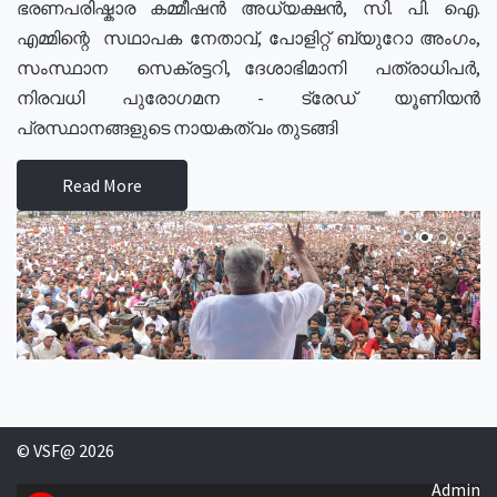
ഭരണപരിഷ്കാര കമ്മീഷൻ അധ്യക്ഷൻ, സി. പി. ഐ.
എമ്മിന്റെ സഥാപക നേതാവ്, പോളിറ്റ് ബ്യുറോ അംഗം,
സംസ്ഥാന സെക്രട്ടറി, ദേശാഭിമാനി പത്രാധിപർ,
നിരവധി പുരോഗമന - ട്രേഡ് യൂണിയൻ
പ്രസ്ഥാനങ്ങളുടെ നായകത്വം തുടങ്ങി
Read More
© VSF@ 2026
Admin