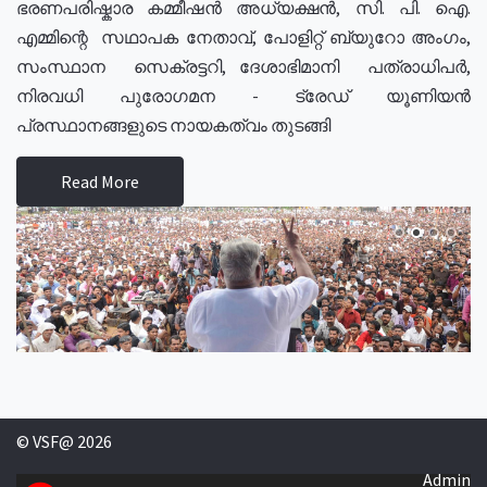
ഭരണപരിഷ്കാര കമ്മീഷൻ അധ്യക്ഷൻ, സി. പി. ഐ.
എമ്മിന്റെ സഥാപക നേതാവ്, പോളിറ്റ് ബ്യുറോ അംഗം,
സംസ്ഥാന സെക്രട്ടറി, ദേശാഭിമാനി പത്രാധിപർ,
നിരവധി പുരോഗമന - ട്രേഡ് യൂണിയൻ
പ്രസ്ഥാനങ്ങളുടെ നായകത്വം തുടങ്ങി
Read More
© VSF@ 2026
Admin