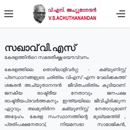
സഖാവ് വി.എസ്
കേരളത്തിൻറെ സമരതീക്ഷ്ണ യൌവ്വനം
കേരളത്തിലെ തൊഴിലാളിവർഗ്ഗ - കമ്യൂണിസ്റ്റ്
പ്രസ്ഥാനങ്ങളുടെ ചരിത്രം വിഎസ് എന്ന വേലിക്കകത്ത്
ശങ്കരൻ അച്യുതാനന്ദൻ ജീവിതചരിത്രം കൂടിയാണ്.
ജനകീയ രാഷ്ട്രീയ നേതാവും ജനപക്ഷ
രാഷ്ട്രീയപ്രവർത്തകനും ഇന്ത്യയിലെ ജീവിച്ചിരിക്കുന്ന
ഏറ്റവും തലമുതിർന്ന കമ്യൂണിസ്റ്റ് നേതാവുമാണ്
അദ്ദേഹം. കേരള സംസ്ഥാനത്തിന്റെ മുഖ്യമന്ത്രി ,
പ്രതിപക്ഷനേതാവ്, നിയമസഭാ സാമാജികൻ,