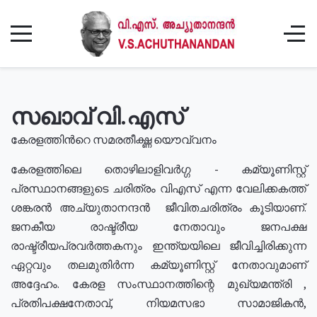
സഖാവ് വി.എസ്
കേരളത്തിൻറെ സമരതീക്ഷ്ണ യൌവ്വനം
കേരളത്തിലെ തൊഴിലാളിവർഗ്ഗ - കമ്യൂണിസ്റ്റ്
പ്രസ്ഥാനങ്ങളുടെ ചരിത്രം വിഎസ് എന്ന വേലിക്കകത്ത്
ശങ്കരൻ അച്യുതാനന്ദൻ ജീവിതചരിത്രം കൂടിയാണ്.
ജനകീയ രാഷ്ട്രീയ നേതാവും ജനപക്ഷ
രാഷ്ട്രീയപ്രവർത്തകനും ഇന്ത്യയിലെ ജീവിച്ചിരിക്കുന്ന
ഏറ്റവും തലമുതിർന്ന കമ്യൂണിസ്റ്റ് നേതാവുമാണ്
അദ്ദേഹം. കേരള സംസ്ഥാനത്തിന്റെ മുഖ്യമന്ത്രി ,
പ്രതിപക്ഷനേതാവ്, നിയമസഭാ സാമാജികൻ,