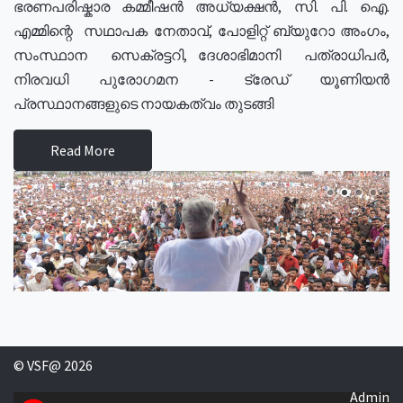
ഭരണപരിഷ്കാര കമ്മീഷൻ അധ്യക്ഷൻ, സി. പി. ഐ.
എമ്മിന്റെ സഥാപക നേതാവ്, പോളിറ്റ് ബ്യുറോ അംഗം,
സംസ്ഥാന സെക്രട്ടറി, ദേശാഭിമാനി പത്രാധിപർ,
നിരവധി പുരോഗമന - ട്രേഡ് യൂണിയൻ
പ്രസ്ഥാനങ്ങളുടെ നായകത്വം തുടങ്ങി
Read More
© VSF@ 2026
Admin