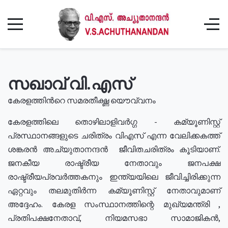
സഖാവ് വി.എസ്
കേരളത്തിൻറെ സമരതീക്ഷ്ണ യൌവ്വനം
കേരളത്തിലെ തൊഴിലാളിവർഗ്ഗ - കമ്യൂണിസ്റ്റ്
പ്രസ്ഥാനങ്ങളുടെ ചരിത്രം വിഎസ് എന്ന വേലിക്കകത്ത്
ശങ്കരൻ അച്യുതാനന്ദൻ ജീവിതചരിത്രം കൂടിയാണ്.
ജനകീയ രാഷ്ട്രീയ നേതാവും ജനപക്ഷ
രാഷ്ട്രീയപ്രവർത്തകനും ഇന്ത്യയിലെ ജീവിച്ചിരിക്കുന്ന
ഏറ്റവും തലമുതിർന്ന കമ്യൂണിസ്റ്റ് നേതാവുമാണ്
അദ്ദേഹം. കേരള സംസ്ഥാനത്തിന്റെ മുഖ്യമന്ത്രി ,
പ്രതിപക്ഷനേതാവ്, നിയമസഭാ സാമാജികൻ,