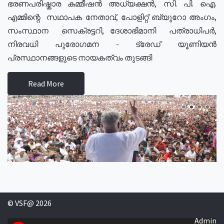
ഭരണപരിഷ്കാര കമ്മീഷൻ അധ്യക്ഷൻ, സി. പി. ഐ.
എമ്മിന്റെ സഥാപക നേതാവ്, പോളിറ്റ് ബ്യുറോ അംഗം,
സംസ്ഥാന സെക്രട്ടറി, ദേശാഭിമാനി പത്രാധിപർ,
നിരവധി പുരോഗമന - ട്രേഡ് യൂണിയൻ
പ്രസ്ഥാനങ്ങളുടെ നായകത്വം തുടങ്ങി
Read More
© VSF@ 2026
Admin