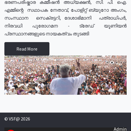
ഭരണപരിഷ്കാര കമ്മീഷൻ അധ്യക്ഷൻ, സി. പി. ഐ.
എമ്മിന്റെ സഥാപക നേതാവ്, പോളിറ്റ് ബ്യുറോ അംഗം,
സംസ്ഥാന സെക്രട്ടറി, ദേശാഭിമാനി പത്രാധിപർ,
നിരവധി പുരോഗമന - ട്രേഡ് യൂണിയൻ
പ്രസ്ഥാനങ്ങളുടെ നായകത്വം തുടങ്ങി
Read More
© VSF@ 2026
Admin