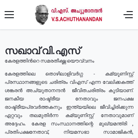
സഖാവ് വി.എസ്
കേരളത്തിൻറെ സമരതീക്ഷ്ണ യൌവ്വനം
കേരളത്തിലെ തൊഴിലാളിവർഗ്ഗ - കമ്യൂണിസ്റ്റ്
പ്രസ്ഥാനങ്ങളുടെ ചരിത്രം വിഎസ് എന്ന വേലിക്കകത്ത്
ശങ്കരൻ അച്യുതാനന്ദൻ ജീവിതചരിത്രം കൂടിയാണ്.
ജനകീയ രാഷ്ട്രീയ നേതാവും ജനപക്ഷ
രാഷ്ട്രീയപ്രവർത്തകനും ഇന്ത്യയിലെ ജീവിച്ചിരിക്കുന്ന
ഏറ്റവും തലമുതിർന്ന കമ്യൂണിസ്റ്റ് നേതാവുമാണ്
അദ്ദേഹം. കേരള സംസ്ഥാനത്തിന്റെ മുഖ്യമന്ത്രി ,
പ്രതിപക്ഷനേതാവ്, നിയമസഭാ സാമാജികൻ,