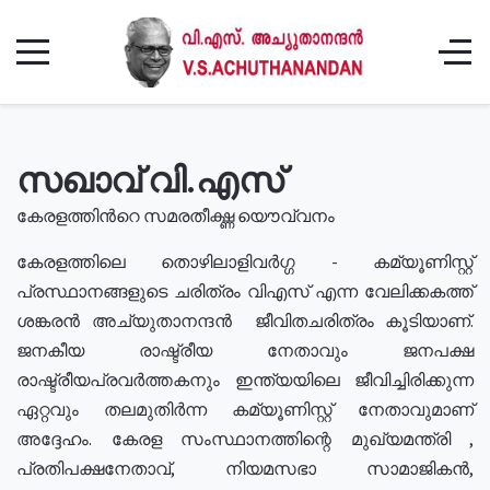
സഖാവ് വി.എസ്
കേരളത്തിൻറെ സമരതീക്ഷ്ണ യൌവ്വനം
കേരളത്തിലെ തൊഴിലാളിവർഗ്ഗ - കമ്യൂണിസ്റ്റ്
പ്രസ്ഥാനങ്ങളുടെ ചരിത്രം വിഎസ് എന്ന വേലിക്കകത്ത്
ശങ്കരൻ അച്യുതാനന്ദൻ ജീവിതചരിത്രം കൂടിയാണ്.
ജനകീയ രാഷ്ട്രീയ നേതാവും ജനപക്ഷ
രാഷ്ട്രീയപ്രവർത്തകനും ഇന്ത്യയിലെ ജീവിച്ചിരിക്കുന്ന
ഏറ്റവും തലമുതിർന്ന കമ്യൂണിസ്റ്റ് നേതാവുമാണ്
അദ്ദേഹം. കേരള സംസ്ഥാനത്തിന്റെ മുഖ്യമന്ത്രി ,
പ്രതിപക്ഷനേതാവ്, നിയമസഭാ സാമാജികൻ,