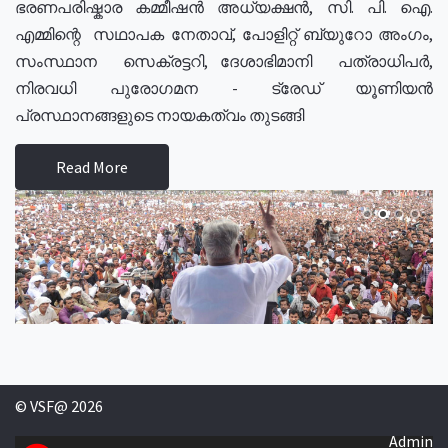
ഭരണപരിഷ്കാര കമ്മീഷൻ അധ്യക്ഷൻ, സി. പി. ഐ.
എമ്മിന്റെ സഥാപക നേതാവ്, പോളിറ്റ് ബ്യുറോ അംഗം,
സംസ്ഥാന സെക്രട്ടറി, ദേശാഭിമാനി പത്രാധിപർ,
നിരവധി പുരോഗമന - ട്രേഡ് യൂണിയൻ
പ്രസ്ഥാനങ്ങളുടെ നായകത്വം തുടങ്ങി
Read More
© VSF@ 2026
Admin