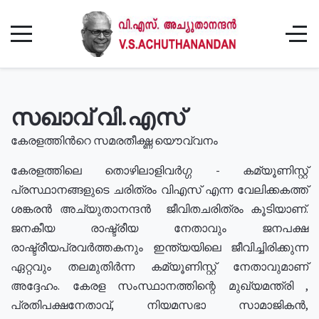
സഖാവ് വി.എസ്
കേരളത്തിൻറെ സമരതീക്ഷ്ണ യൌവ്വനം
കേരളത്തിലെ തൊഴിലാളിവർഗ്ഗ - കമ്യൂണിസ്റ്റ്
പ്രസ്ഥാനങ്ങളുടെ ചരിത്രം വിഎസ് എന്ന വേലിക്കകത്ത്
ശങ്കരൻ അച്യുതാനന്ദൻ ജീവിതചരിത്രം കൂടിയാണ്.
ജനകീയ രാഷ്ട്രീയ നേതാവും ജനപക്ഷ
രാഷ്ട്രീയപ്രവർത്തകനും ഇന്ത്യയിലെ ജീവിച്ചിരിക്കുന്ന
ഏറ്റവും തലമുതിർന്ന കമ്യൂണിസ്റ്റ് നേതാവുമാണ്
അദ്ദേഹം. കേരള സംസ്ഥാനത്തിന്റെ മുഖ്യമന്ത്രി ,
പ്രതിപക്ഷനേതാവ്, നിയമസഭാ സാമാജികൻ,