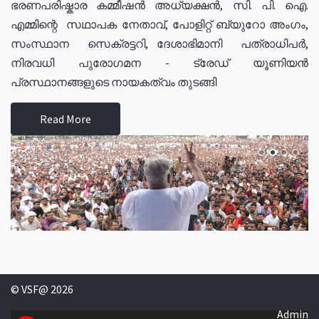
ഭരണപരിഷ്കാര കമ്മീഷൻ അധ്യക്ഷൻ, സി. പി. ഐ.
എമ്മിന്റെ സഥാപക നേതാവ്, പോളിറ്റ് ബ്യുറോ അംഗം,
സംസ്ഥാന സെക്രട്ടറി, ദേശാഭിമാനി പത്രാധിപർ,
നിരവധി പുരോഗമന - ട്രേഡ് യൂണിയൻ
പ്രസ്ഥാനങ്ങളുടെ നായകത്വം തുടങ്ങി
Read More
© VSF@ 2026
Admin