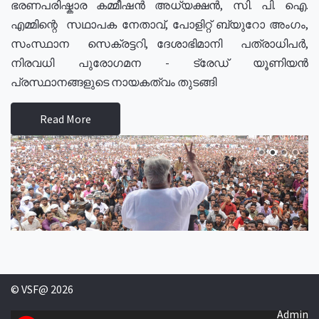
ഭരണപരിഷ്കാര കമ്മീഷൻ അധ്യക്ഷൻ, സി. പി. ഐ.
എമ്മിന്റെ സഥാപക നേതാവ്, പോളിറ്റ് ബ്യുറോ അംഗം,
സംസ്ഥാന സെക്രട്ടറി, ദേശാഭിമാനി പത്രാധിപർ,
നിരവധി പുരോഗമന - ട്രേഡ് യൂണിയൻ
പ്രസ്ഥാനങ്ങളുടെ നായകത്വം തുടങ്ങി
Read More
© VSF@ 2026
Admin