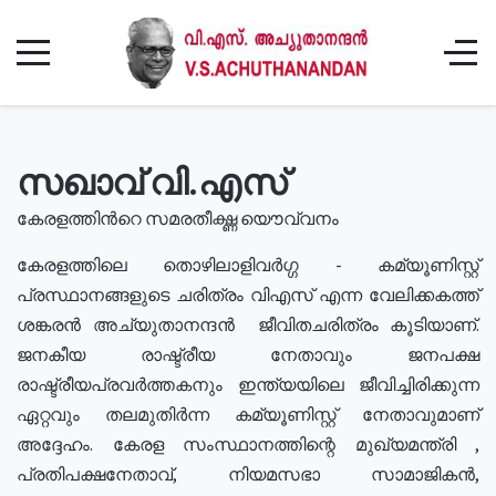
സഖാവ് വി.എസ്
കേരളത്തിൻറെ സമരതീക്ഷ്ണ യൌവ്വനം
കേരളത്തിലെ തൊഴിലാളിവർഗ്ഗ - കമ്യൂണിസ്റ്റ്
പ്രസ്ഥാനങ്ങളുടെ ചരിത്രം വിഎസ് എന്ന വേലിക്കകത്ത്
ശങ്കരൻ അച്യുതാനന്ദൻ ജീവിതചരിത്രം കൂടിയാണ്.
ജനകീയ രാഷ്ട്രീയ നേതാവും ജനപക്ഷ
രാഷ്ട്രീയപ്രവർത്തകനും ഇന്ത്യയിലെ ജീവിച്ചിരിക്കുന്ന
ഏറ്റവും തലമുതിർന്ന കമ്യൂണിസ്റ്റ് നേതാവുമാണ്
അദ്ദേഹം. കേരള സംസ്ഥാനത്തിന്റെ മുഖ്യമന്ത്രി ,
പ്രതിപക്ഷനേതാവ്, നിയമസഭാ സാമാജികൻ,