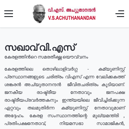
സഖാവ് വി.എസ്
കേരളത്തിൻറെ സമരതീക്ഷ്ണ യൌവ്വനം
കേരളത്തിലെ തൊഴിലാളിവർഗ്ഗ - കമ്യൂണിസ്റ്റ്
പ്രസ്ഥാനങ്ങളുടെ ചരിത്രം വിഎസ് എന്ന വേലിക്കകത്ത്
ശങ്കരൻ അച്യുതാനന്ദൻ ജീവിതചരിത്രം കൂടിയാണ്.
ജനകീയ രാഷ്ട്രീയ നേതാവും ജനപക്ഷ
രാഷ്ട്രീയപ്രവർത്തകനും ഇന്ത്യയിലെ ജീവിച്ചിരിക്കുന്ന
ഏറ്റവും തലമുതിർന്ന കമ്യൂണിസ്റ്റ് നേതാവുമാണ്
അദ്ദേഹം. കേരള സംസ്ഥാനത്തിന്റെ മുഖ്യമന്ത്രി ,
പ്രതിപക്ഷനേതാവ്, നിയമസഭാ സാമാജികൻ,