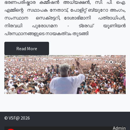
ഭരണപരിഷ്കാര കമ്മീഷൻ അധ്യക്ഷൻ, സി. പി. ഐ.
എമ്മിന്റെ സഥാപക നേതാവ്, പോളിറ്റ് ബ്യുറോ അംഗം,
സംസ്ഥാന സെക്രട്ടറി, ദേശാഭിമാനി പത്രാധിപർ,
നിരവധി പുരോഗമന - ട്രേഡ് യൂണിയൻ
പ്രസ്ഥാനങ്ങളുടെ നായകത്വം തുടങ്ങി
Read More
© VSF@ 2026
Admin