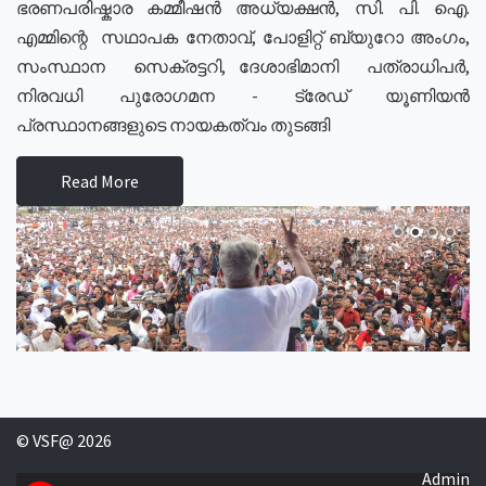
ഭരണപരിഷ്കാര കമ്മീഷൻ അധ്യക്ഷൻ, സി. പി. ഐ.
എമ്മിന്റെ സഥാപക നേതാവ്, പോളിറ്റ് ബ്യുറോ അംഗം,
സംസ്ഥാന സെക്രട്ടറി, ദേശാഭിമാനി പത്രാധിപർ,
നിരവധി പുരോഗമന - ട്രേഡ് യൂണിയൻ
പ്രസ്ഥാനങ്ങളുടെ നായകത്വം തുടങ്ങി
Read More
© VSF@ 2026
Admin