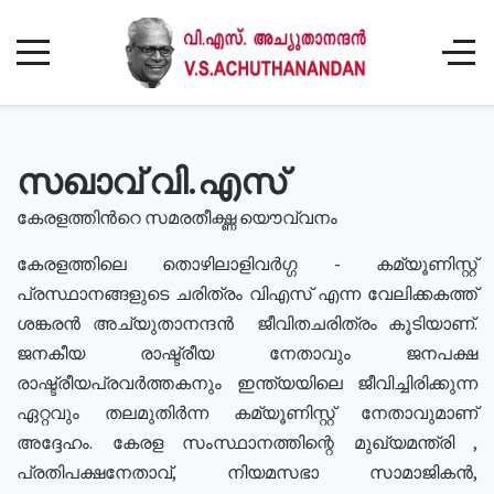
സഖാവ് വി.എസ്
കേരളത്തിൻറെ സമരതീക്ഷ്ണ യൌവ്വനം
കേരളത്തിലെ തൊഴിലാളിവർഗ്ഗ - കമ്യൂണിസ്റ്റ്
പ്രസ്ഥാനങ്ങളുടെ ചരിത്രം വിഎസ് എന്ന വേലിക്കകത്ത്
ശങ്കരൻ അച്യുതാനന്ദൻ ജീവിതചരിത്രം കൂടിയാണ്.
ജനകീയ രാഷ്ട്രീയ നേതാവും ജനപക്ഷ
രാഷ്ട്രീയപ്രവർത്തകനും ഇന്ത്യയിലെ ജീവിച്ചിരിക്കുന്ന
ഏറ്റവും തലമുതിർന്ന കമ്യൂണിസ്റ്റ് നേതാവുമാണ്
അദ്ദേഹം. കേരള സംസ്ഥാനത്തിന്റെ മുഖ്യമന്ത്രി ,
പ്രതിപക്ഷനേതാവ്, നിയമസഭാ സാമാജികൻ,