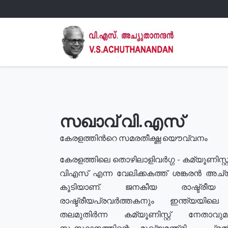
സഖാവ് വി.എസ്
കേരളത്തിൻറെ സമരതീക്ഷ്ണ യൌവ്വനം
കേരളത്തിലെ തൊഴിലാളിവർഗ്ഗ - കമ്യൂണിസ്റ്റ
വിഎസ് എന്ന വേലിക്കകത്ത് ശങ്കരൻ അച്
കൂടിയാണ്. ജനകീയ രാഷ്ട്രീ
രാഷ്ട്രീയപ്രവർത്തകനും ഇന്ത്യയിലെ ജീ
തലമുതിർന്ന കമ്യൂണിസ്റ്റ് നേതാവ
സംസ്ഥാനത്തിന്റെ മുഖ്യമന്ത്രി , പ്