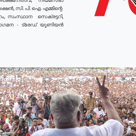
ഷൻ, സി. പി. ഐ. എമ്മിന്റെ
ം, സംസ്ഥാന സെക്രട്ടറി,
രോഗമന - ട്രേഡ് യൂണിയൻ