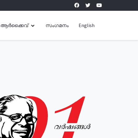
ആർക്കൈവ്
സംഗമനം
English