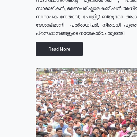
സാമാജികൻ, ഭരണപരിഷ്കാര കമ്മീഷൻ അധ്യക്
സഥാപക നേതാവ്, പോളിറ്റ് ബ്യുറോ അംഗ
ദേശാഭിമാനി പത്രാധിപർ, നിരവധി പു
പ്രസ്ഥാനങ്ങളുടെ നായകത്വം തുടങ്ങി
Read More