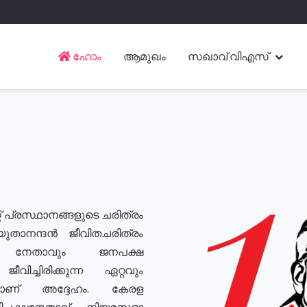
ഹോം
ആമുഖം
സഖാവ് വിഎസ്
് പ്രസ്ഥാനങ്ങളുടെ ചരിത്രം
യുതാനന്ദൻ ജീവിതചരിത്രം
യ നേതാവും ജനപക്ഷ
വിച്ചിരിക്കുന്ന ഏറ്റവും
ുമാണ് അദ്ദേഹം. കേരള
രതിപക്ഷനേതാവ്, നിയമസഭാ