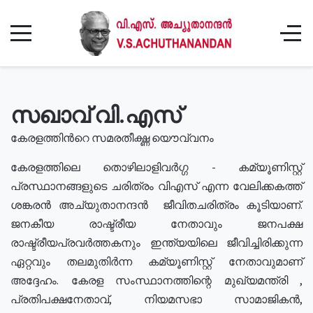
സഖാവ് വി.എസ്
കേരളത്തിൻറെ സമരതീക്ഷ്ണ യൌവ്വനം
കേരളത്തിലെ തൊഴിലാളിവർഗ്ഗ - കമ്യൂണിസ്റ്റ്
പ്രസ്ഥാനങ്ങളുടെ ചരിത്രം വിഎസ് എന്ന വേലിക്കകത്ത്
ശങ്കരൻ അച്യുതാനന്ദൻ ജീവിതചരിത്രം കൂടിയാണ്.
ജനകീയ രാഷ്ട്രീയ നേതാവും ജനപക്ഷ
രാഷ്ട്രീയപ്രവർത്തകനും ഇന്ത്യയിലെ ജീവിച്ചിരിക്കുന്ന
ഏറ്റവും തലമുതിർന്ന കമ്യൂണിസ്റ്റ് നേതാവുമാണ്
അദ്ദേഹം. കേരള സംസ്ഥാനത്തിന്റെ മുഖ്യമന്ത്രി ,
പ്രതിപക്ഷനേതാവ്, നിയമസഭാ സാമാജികൻ,