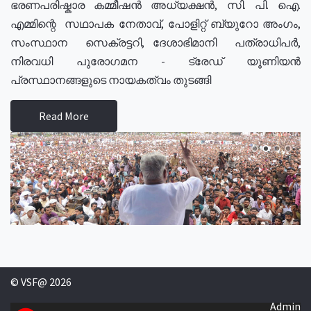
ഭരണപരിഷ്കാര കമ്മീഷൻ അധ്യക്ഷൻ, സി. പി. ഐ.
എമ്മിന്റെ സഥാപക നേതാവ്, പോളിറ്റ് ബ്യുറോ അംഗം,
സംസ്ഥാന സെക്രട്ടറി, ദേശാഭിമാനി പത്രാധിപർ,
നിരവധി പുരോഗമന - ട്രേഡ് യൂണിയൻ
പ്രസ്ഥാനങ്ങളുടെ നായകത്വം തുടങ്ങി
Read More
© VSF@ 2026
Admin