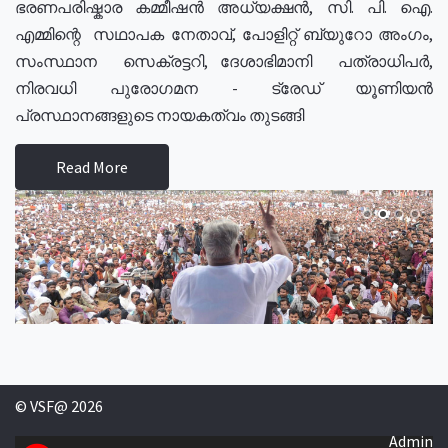
ഭരണപരിഷ്കാര കമ്മീഷൻ അധ്യക്ഷൻ, സി. പി. ഐ.
എമ്മിന്റെ സഥാപക നേതാവ്, പോളിറ്റ് ബ്യുറോ അംഗം,
സംസ്ഥാന സെക്രട്ടറി, ദേശാഭിമാനി പത്രാധിപർ,
നിരവധി പുരോഗമന - ട്രേഡ് യൂണിയൻ
പ്രസ്ഥാനങ്ങളുടെ നായകത്വം തുടങ്ങി
Read More
© VSF@ 2026
Admin