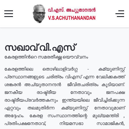
സഖാവ് വി.എസ്
കേരളത്തിൻറെ സമരതീക്ഷ്ണ യൌവ്വനം
കേരളത്തിലെ തൊഴിലാളിവർഗ്ഗ - കമ്യൂണിസ്റ്റ്
പ്രസ്ഥാനങ്ങളുടെ ചരിത്രം വിഎസ് എന്ന വേലിക്കകത്ത്
ശങ്കരൻ അച്യുതാനന്ദൻ ജീവിതചരിത്രം കൂടിയാണ്.
ജനകീയ രാഷ്ട്രീയ നേതാവും ജനപക്ഷ
രാഷ്ട്രീയപ്രവർത്തകനും ഇന്ത്യയിലെ ജീവിച്ചിരിക്കുന്ന
ഏറ്റവും തലമുതിർന്ന കമ്യൂണിസ്റ്റ് നേതാവുമാണ്
അദ്ദേഹം. കേരള സംസ്ഥാനത്തിന്റെ മുഖ്യമന്ത്രി ,
പ്രതിപക്ഷനേതാവ്, നിയമസഭാ സാമാജികൻ,