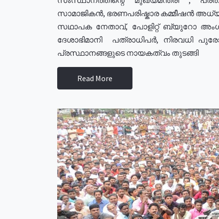
സാമാജികൻ, ഭരണപരിഷ്കാര കമ്മീഷൻ അധ്യക്
സഥാപക നേതാവ്, പോളിറ്റ് ബ്യുറോ അംഗ
ദേശാഭിമാനി പത്രാധിപർ, നിരവധി പു
പ്രസ്ഥാനങ്ങളുടെ നായകത്വം തുടങ്ങി
Read More