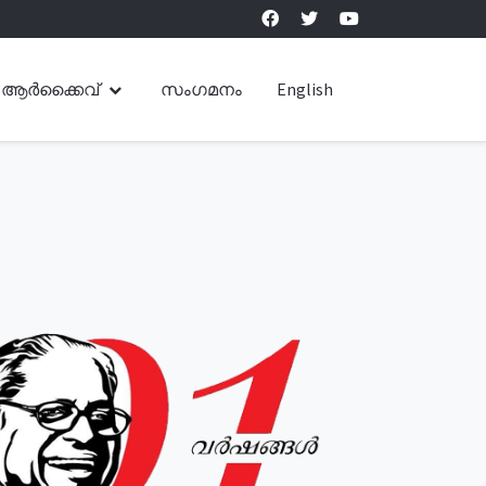
ആർക്കൈവ്
സംഗമനം
English