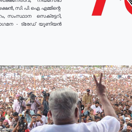
ഷൻ, സി. പി. ഐ. എമ്മിന്റെ
ം, സംസ്ഥാന സെക്രട്ടറി,
രോഗമന - ട്രേഡ് യൂണിയൻ