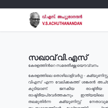
സഖാവ് വി.എസ്
കേരളത്തിൻറെ സമരതീക്ഷ്ണ യൌവ്വനം
കേരളത്തിലെ തൊഴിലാളിവർഗ്ഗ - കമ്യൂണിസ്റ്റ
വിഎസ് എന്ന വേലിക്കകത്ത് ശങ്കരൻ അച്
കൂടിയാണ്. ജനകീയ രാഷ്ട്രീ
രാഷ്ട്രീയപ്രവർത്തകനും ഇന്ത്യയിലെ ജീ
തലമുതിർന്ന കമ്യൂണിസ്റ്റ് നേതാവ
സംസ്ഥാനത്തിന്റെ മുഖ്യമന്ത്രി , പ്