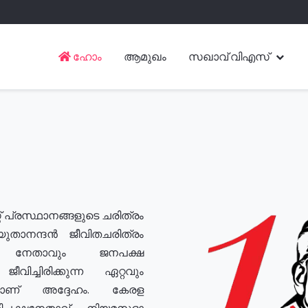
ഹോം
ആമുഖം
സഖാവ് വിഎസ്
് പ്രസ്ഥാനങ്ങളുടെ ചരിത്രം
യുതാനന്ദൻ ജീവിതചരിത്രം
യ നേതാവും ജനപക്ഷ
വിച്ചിരിക്കുന്ന ഏറ്റവും
ുമാണ് അദ്ദേഹം. കേരള
രതിപക്ഷനേതാവ്, നിയമസഭാ