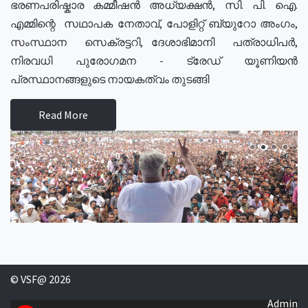
ഭരണപരിഷ്കാര കമ്മീഷൻ അധ്യക്ഷൻ, സി. പി. ഐ.
എമ്മിന്റെ സഥാപക നേതാവ്, പോളിറ്റ് ബ്യുറോ അംഗം,
സംസ്ഥാന സെക്രട്ടറി, ദേശാഭിമാനി പത്രാധിപർ,
നിരവധി പുരോഗമന - ട്രേഡ് യൂണിയൻ
പ്രസ്ഥാനങ്ങളുടെ നായകത്വം തുടങ്ങി
Read More
© VSF@ 2026
Admin