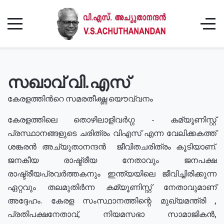
സഖാവ് വി.എസ്
കേരളത്തിൻറെ സമരതീക്ഷ്ണ യൌവ്വനം
കേരളത്തിലെ തൊഴിലാളിവർഗ്ഗ - കമ്യൂണിസ്റ്റ്
പ്രസ്ഥാനങ്ങളുടെ ചരിത്രം വിഎസ് എന്ന വേലിക്കകത്ത്
ശങ്കരൻ അച്യുതാനന്ദൻ ജീവിതചരിത്രം കൂടിയാണ്.
ജനകീയ രാഷ്ട്രീയ നേതാവും ജനപക്ഷ
രാഷ്ട്രീയപ്രവർത്തകനും ഇന്ത്യയിലെ ജീവിച്ചിരിക്കുന്ന
ഏറ്റവും തലമുതിർന്ന കമ്യൂണിസ്റ്റ് നേതാവുമാണ്
അദ്ദേഹം. കേരള സംസ്ഥാനത്തിന്റെ മുഖ്യമന്ത്രി ,
പ്രതിപക്ഷനേതാവ്, നിയമസഭാ സാമാജികൻ,