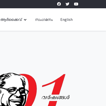
ആർക്കൈവ്
സംഗമനം
English