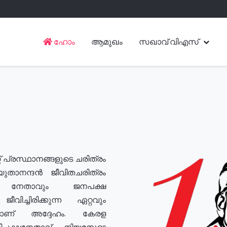
ഹോം
ആമുഖം
സഖാവ് വിഎസ്
് പ്രസ്ഥാനങ്ങളുടെ ചരിത്രം
യുതാനന്ദൻ ജീവിതചരിത്രം
യ നേതാവും ജനപക്ഷ
വിച്ചിരിക്കുന്ന ഏറ്റവും
ുമാണ് അദ്ദേഹം. കേരള
രതിപക്ഷനേതാവ്, നിയമസഭാ