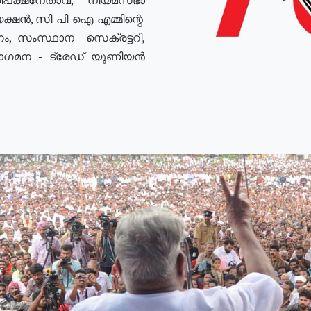
ഷൻ, സി. പി. ഐ. എമ്മിന്റെ
ം, സംസ്ഥാന സെക്രട്ടറി,
രോഗമന - ട്രേഡ് യൂണിയൻ