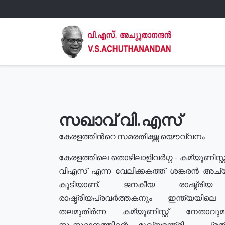
സഖാവ് വി.എസ്
കേരളത്തിൻറെ സമരതീക്ഷ്ണ യൌവ്വനം
കേരളത്തിലെ തൊഴിലാളിവർഗ്ഗ - കമ്യൂണിസ്റ്റ
വിഎസ് എന്ന വേലിക്കകത്ത് ശങ്കരൻ അച്
കൂടിയാണ്. ജനകീയ രാഷ്ട്രീ
രാഷ്ട്രീയപ്രവർത്തകനും ഇന്ത്യയിലെ ജീ
തലമുതിർന്ന കമ്യൂണിസ്റ്റ് നേതാവ
സംസ്ഥാനത്തിന്റെ മുഖ്യമന്ത്രി , പ്