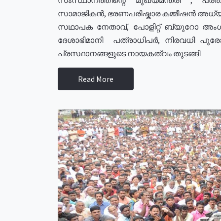
സാമാജികൻ, ഭരണപരിഷ്കാര കമ്മീഷൻ അധ്യക്
സഥാപക നേതാവ്, പോളിറ്റ് ബ്യുറോ അംഗ
ദേശാഭിമാനി പത്രാധിപർ, നിരവധി പു
പ്രസ്ഥാനങ്ങളുടെ നായകത്വം തുടങ്ങി
Read More