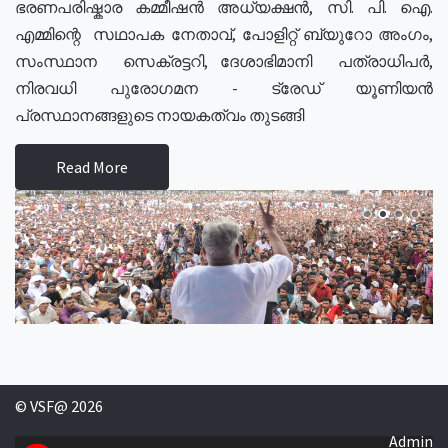
ഭരണപരിഷ്കാര കമ്മീഷൻ അധ്യക്ഷൻ, സി. പി. ഐ.
എമ്മിന്റെ സഥാപക നേതാവ്, പോളിറ്റ് ബ്യുറോ അംഗം,
സംസ്ഥാന സെക്രട്ടറി, ദേശാഭിമാനി പത്രാധിപർ,
നിരവധി പുരോഗമന - ട്രേഡ് യൂണിയൻ
പ്രസ്ഥാനങ്ങളുടെ നായകത്വം തുടങ്ങി
Read More
© VSF@ 2026
Admin