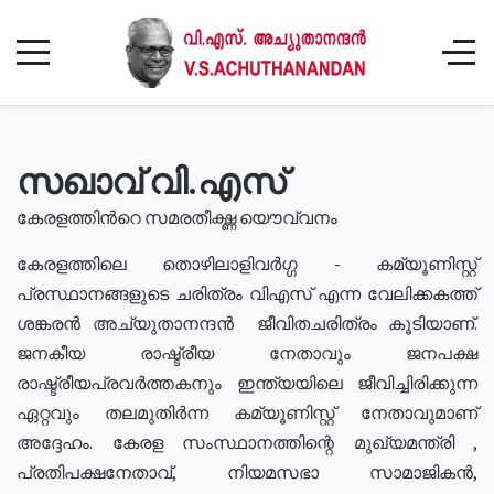
സഖാവ് വി.എസ്
കേരളത്തിൻറെ സമരതീക്ഷ്ണ യൌവ്വനം
കേരളത്തിലെ തൊഴിലാളിവർഗ്ഗ - കമ്യൂണിസ്റ്റ്
പ്രസ്ഥാനങ്ങളുടെ ചരിത്രം വിഎസ് എന്ന വേലിക്കകത്ത്
ശങ്കരൻ അച്യുതാനന്ദൻ ജീവിതചരിത്രം കൂടിയാണ്.
ജനകീയ രാഷ്ട്രീയ നേതാവും ജനപക്ഷ
രാഷ്ട്രീയപ്രവർത്തകനും ഇന്ത്യയിലെ ജീവിച്ചിരിക്കുന്ന
ഏറ്റവും തലമുതിർന്ന കമ്യൂണിസ്റ്റ് നേതാവുമാണ്
അദ്ദേഹം. കേരള സംസ്ഥാനത്തിന്റെ മുഖ്യമന്ത്രി ,
പ്രതിപക്ഷനേതാവ്, നിയമസഭാ സാമാജികൻ,