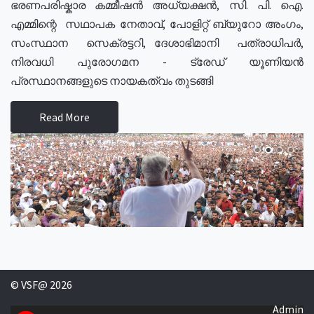
ഭരണപരിഷ്കാര കമ്മീഷൻ അധ്യക്ഷൻ, സി. പി. ഐ.
എമ്മിന്റെ സഥാപക നേതാവ്, പോളിറ്റ് ബ്യുറോ അംഗം,
സംസ്ഥാന സെക്രട്ടറി, ദേശാഭിമാനി പത്രാധിപർ,
നിരവധി പുരോഗമന - ട്രേഡ് യൂണിയൻ
പ്രസ്ഥാനങ്ങളുടെ നായകത്വം തുടങ്ങി
Read More
© VSF@ 2026
Admin