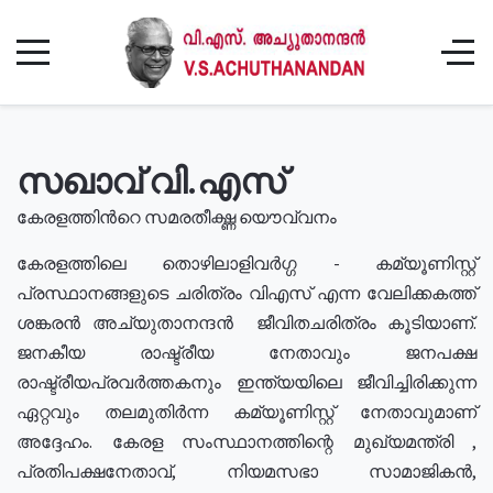
സഖാവ് വി.എസ്
കേരളത്തിൻറെ സമരതീക്ഷ്ണ യൌവ്വനം
കേരളത്തിലെ തൊഴിലാളിവർഗ്ഗ - കമ്യൂണിസ്റ്റ്
പ്രസ്ഥാനങ്ങളുടെ ചരിത്രം വിഎസ് എന്ന വേലിക്കകത്ത്
ശങ്കരൻ അച്യുതാനന്ദൻ ജീവിതചരിത്രം കൂടിയാണ്.
ജനകീയ രാഷ്ട്രീയ നേതാവും ജനപക്ഷ
രാഷ്ട്രീയപ്രവർത്തകനും ഇന്ത്യയിലെ ജീവിച്ചിരിക്കുന്ന
ഏറ്റവും തലമുതിർന്ന കമ്യൂണിസ്റ്റ് നേതാവുമാണ്
അദ്ദേഹം. കേരള സംസ്ഥാനത്തിന്റെ മുഖ്യമന്ത്രി ,
പ്രതിപക്ഷനേതാവ്, നിയമസഭാ സാമാജികൻ,