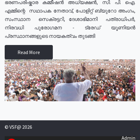
ഭരണപരിഷ്കാര കമ്മീഷൻ അധ്യക്ഷൻ, സി. പി. ഐ.
എമ്മിന്റെ സഥാപക നേതാവ്, പോളിറ്റ് ബ്യുറോ അംഗം,
സംസ്ഥാന സെക്രട്ടറി, ദേശാഭിമാനി പത്രാധിപർ,
നിരവധി പുരോഗമന - ട്രേഡ് യൂണിയൻ
പ്രസ്ഥാനങ്ങളുടെ നായകത്വം തുടങ്ങി
Read More
© VSF@ 2026
Admin