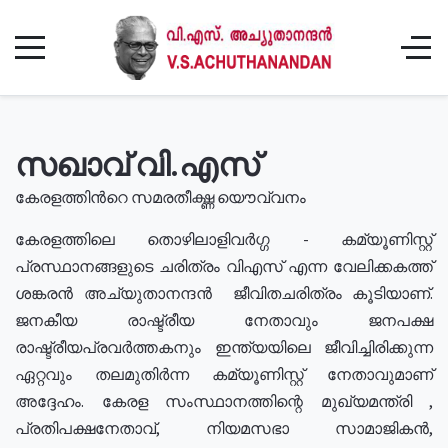
സഖാവ് വി.എസ്
കേരളത്തിൻറെ സമരതീക്ഷ്ണ യൌവ്വനം
കേരളത്തിലെ തൊഴിലാളിവർഗ്ഗ - കമ്യൂണിസ്റ്റ്
പ്രസ്ഥാനങ്ങളുടെ ചരിത്രം വിഎസ് എന്ന വേലിക്കകത്ത്
ശങ്കരൻ അച്യുതാനന്ദൻ ജീവിതചരിത്രം കൂടിയാണ്.
ജനകീയ രാഷ്ട്രീയ നേതാവും ജനപക്ഷ
രാഷ്ട്രീയപ്രവർത്തകനും ഇന്ത്യയിലെ ജീവിച്ചിരിക്കുന്ന
ഏറ്റവും തലമുതിർന്ന കമ്യൂണിസ്റ്റ് നേതാവുമാണ്
അദ്ദേഹം. കേരള സംസ്ഥാനത്തിന്റെ മുഖ്യമന്ത്രി ,
പ്രതിപക്ഷനേതാവ്, നിയമസഭാ സാമാജികൻ,