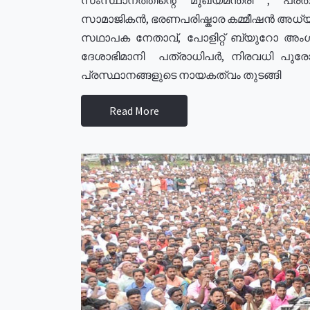
സാമാജികൻ, ഭരണപരിഷ്കാര കമ്മീഷൻ അധ്യക്
സഥാപക നേതാവ്, പോളിറ്റ് ബ്യുറോ അംഗ
ദേശാഭിമാനി പത്രാധിപർ, നിരവധി പു
പ്രസ്ഥാനങ്ങളുടെ നായകത്വം തുടങ്ങി
Read More