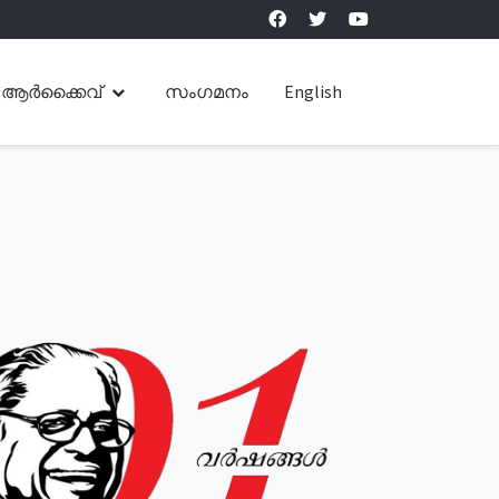
ആർക്കൈവ്
സംഗമനം
English