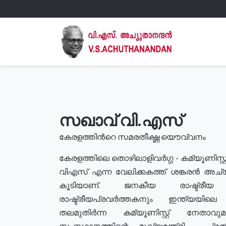
സഖാവ് വി.എസ്
കേരളത്തിൻറെ സമരതീക്ഷ്ണ യൌവ്വനം
കേരളത്തിലെ തൊഴിലാളിവർഗ്ഗ - കമ്യൂണിസ്റ്റ
വിഎസ് എന്ന വേലിക്കകത്ത് ശങ്കരൻ അച്
കൂടിയാണ്. ജനകീയ രാഷ്ട്രീ
രാഷ്ട്രീയപ്രവർത്തകനും ഇന്ത്യയിലെ ജീ
തലമുതിർന്ന കമ്യൂണിസ്റ്റ് നേതാവ
സംസ്ഥാനത്തിന്റെ മുഖ്യമന്ത്രി , പ്