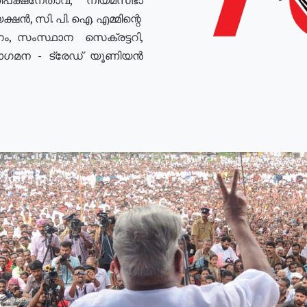
ഷൻ, സി. പി. ഐ. എമ്മിന്റെ
ം, സംസ്ഥാന സെക്രട്ടറി,
രോഗമന - ട്രേഡ് യൂണിയൻ