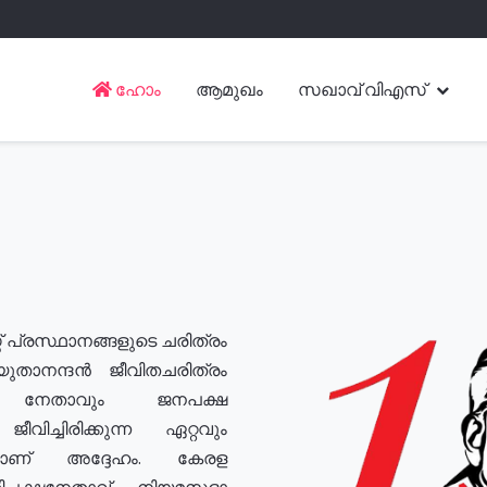
ഹോം
ആമുഖം
സഖാവ് വിഎസ്
് പ്രസ്ഥാനങ്ങളുടെ ചരിത്രം
യുതാനന്ദൻ ജീവിതചരിത്രം
യ നേതാവും ജനപക്ഷ
വിച്ചിരിക്കുന്ന ഏറ്റവും
ുമാണ് അദ്ദേഹം. കേരള
രതിപക്ഷനേതാവ്, നിയമസഭാ