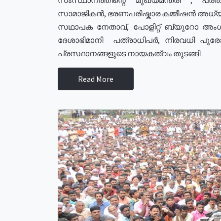
സാമാജികൻ, ഭരണപരിഷ്കാര കമ്മീഷൻ അധ്യക്
സഥാപക നേതാവ്, പോളിറ്റ് ബ്യുറോ അംഗ
ദേശാഭിമാനി പത്രാധിപർ, നിരവധി പു
പ്രസ്ഥാനങ്ങളുടെ നായകത്വം തുടങ്ങി
Read More