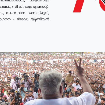
ഷൻ, സി. പി. ഐ. എമ്മിന്റെ
ം, സംസ്ഥാന സെക്രട്ടറി,
രോഗമന - ട്രേഡ് യൂണിയൻ