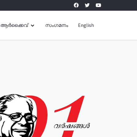
ആർക്കൈവ്
സംഗമനം
English