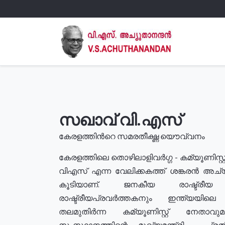
സഖാവ് വി.എസ്
കേരളത്തിൻറെ സമരതീക്ഷ്ണ യൌവ്വനം
കേരളത്തിലെ തൊഴിലാളിവർഗ്ഗ - കമ്യൂണിസ്റ്റ
വിഎസ് എന്ന വേലിക്കകത്ത് ശങ്കരൻ അച്
കൂടിയാണ്. ജനകീയ രാഷ്ട്രീ
രാഷ്ട്രീയപ്രവർത്തകനും ഇന്ത്യയിലെ ജീ
തലമുതിർന്ന കമ്യൂണിസ്റ്റ് നേതാവ
സംസ്ഥാനത്തിന്റെ മുഖ്യമന്ത്രി , പ്