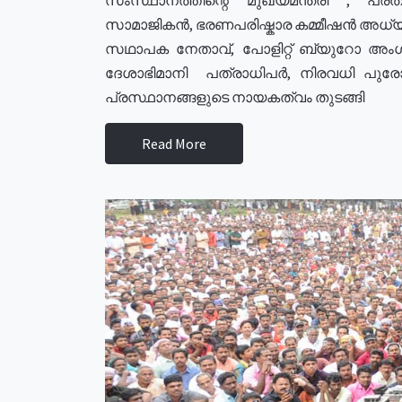
സാമാജികൻ, ഭരണപരിഷ്കാര കമ്മീഷൻ അധ്യക്
സഥാപക നേതാവ്, പോളിറ്റ് ബ്യുറോ അംഗ
ദേശാഭിമാനി പത്രാധിപർ, നിരവധി പു
പ്രസ്ഥാനങ്ങളുടെ നായകത്വം തുടങ്ങി
Read More