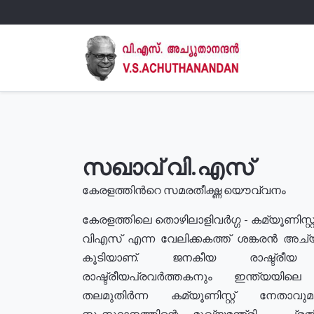
സഖാവ് വി.എസ്
കേരളത്തിൻറെ സമരതീക്ഷ്ണ യൌവ്വനം
കേരളത്തിലെ തൊഴിലാളിവർഗ്ഗ - കമ്യൂണിസ്റ്റ
വിഎസ് എന്ന വേലിക്കകത്ത് ശങ്കരൻ അച്
കൂടിയാണ്. ജനകീയ രാഷ്ട്രീ
രാഷ്ട്രീയപ്രവർത്തകനും ഇന്ത്യയിലെ ജീ
തലമുതിർന്ന കമ്യൂണിസ്റ്റ് നേതാവ
സംസ്ഥാനത്തിന്റെ മുഖ്യമന്ത്രി , പ്