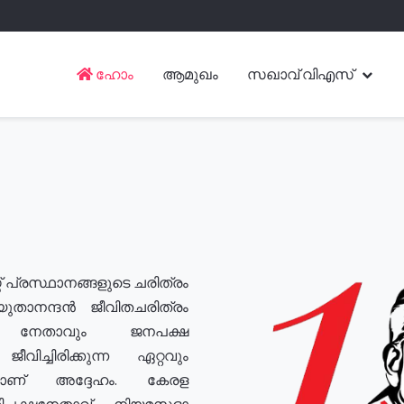
ഹോം
ആമുഖം
സഖാവ് വിഎസ്
് പ്രസ്ഥാനങ്ങളുടെ ചരിത്രം
യുതാനന്ദൻ ജീവിതചരിത്രം
യ നേതാവും ജനപക്ഷ
വിച്ചിരിക്കുന്ന ഏറ്റവും
ുമാണ് അദ്ദേഹം. കേരള
രതിപക്ഷനേതാവ്, നിയമസഭാ