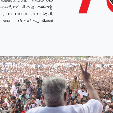
ഷൻ, സി. പി. ഐ. എമ്മിന്റെ
ം, സംസ്ഥാന സെക്രട്ടറി,
രോഗമന - ട്രേഡ് യൂണിയൻ