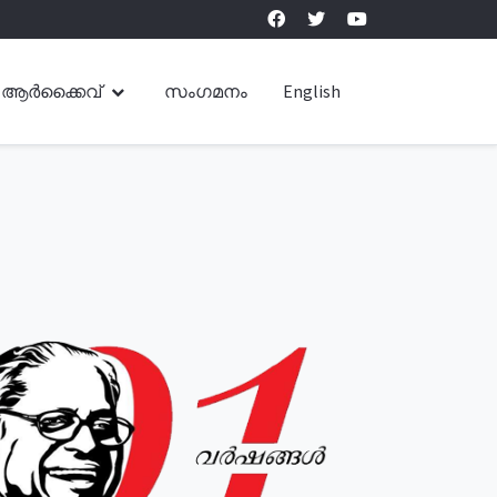
ആർക്കൈവ്
സംഗമനം
English