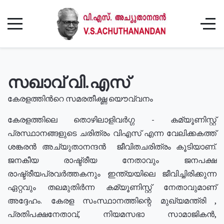
സഖാവ് വി.എസ്
കേരളത്തിൻറെ സമരതീക്ഷ്ണ യൌവ്വനം
കേരളത്തിലെ തൊഴിലാളിവർഗ്ഗ - കമ്യൂണിസ്റ്റ്
പ്രസ്ഥാനങ്ങളുടെ ചരിത്രം വിഎസ് എന്ന വേലിക്കകത്ത്
ശങ്കരൻ അച്യുതാനന്ദൻ ജീവിതചരിത്രം കൂടിയാണ്.
ജനകീയ രാഷ്ട്രീയ നേതാവും ജനപക്ഷ
രാഷ്ട്രീയപ്രവർത്തകനും ഇന്ത്യയിലെ ജീവിച്ചിരിക്കുന്ന
ഏറ്റവും തലമുതിർന്ന കമ്യൂണിസ്റ്റ് നേതാവുമാണ്
അദ്ദേഹം. കേരള സംസ്ഥാനത്തിന്റെ മുഖ്യമന്ത്രി ,
പ്രതിപക്ഷനേതാവ്, നിയമസഭാ സാമാജികൻ,