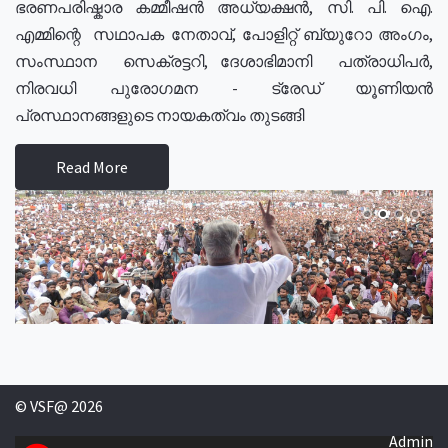
ഭരണപരിഷ്കാര കമ്മീഷൻ അധ്യക്ഷൻ, സി. പി. ഐ.
എമ്മിന്റെ സഥാപക നേതാവ്, പോളിറ്റ് ബ്യുറോ അംഗം,
സംസ്ഥാന സെക്രട്ടറി, ദേശാഭിമാനി പത്രാധിപർ,
നിരവധി പുരോഗമന - ട്രേഡ് യൂണിയൻ
പ്രസ്ഥാനങ്ങളുടെ നായകത്വം തുടങ്ങി
Read More
© VSF@ 2026
Admin