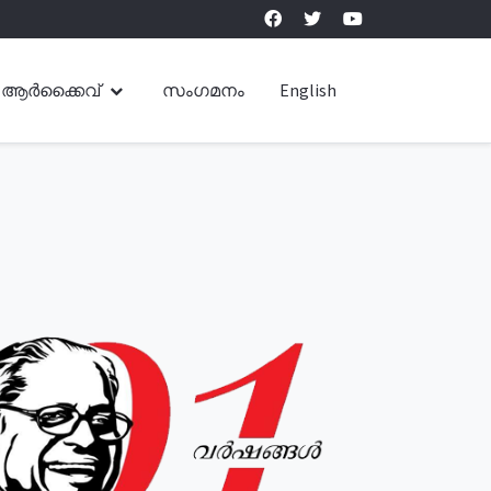
ആർക്കൈവ്
സംഗമനം
English