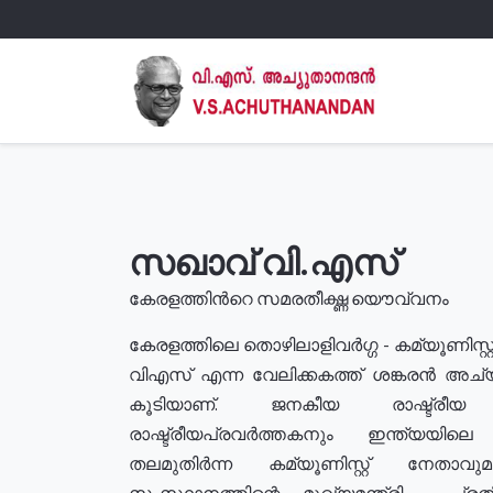
സഖാവ് വി.എസ്
കേരളത്തിൻറെ സമരതീക്ഷ്ണ യൌവ്വനം
കേരളത്തിലെ തൊഴിലാളിവർഗ്ഗ - കമ്യൂണിസ്റ്റ
വിഎസ് എന്ന വേലിക്കകത്ത് ശങ്കരൻ അച്
കൂടിയാണ്. ജനകീയ രാഷ്ട്രീ
രാഷ്ട്രീയപ്രവർത്തകനും ഇന്ത്യയിലെ ജീ
തലമുതിർന്ന കമ്യൂണിസ്റ്റ് നേതാവ
സംസ്ഥാനത്തിന്റെ മുഖ്യമന്ത്രി , പ്