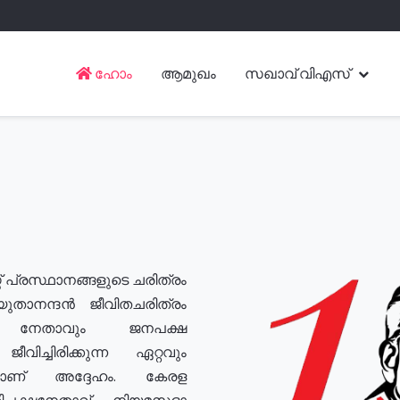
ഹോം
ആമുഖം
സഖാവ് വിഎസ്
് പ്രസ്ഥാനങ്ങളുടെ ചരിത്രം
യുതാനന്ദൻ ജീവിതചരിത്രം
യ നേതാവും ജനപക്ഷ
വിച്ചിരിക്കുന്ന ഏറ്റവും
ുമാണ് അദ്ദേഹം. കേരള
രതിപക്ഷനേതാവ്, നിയമസഭാ