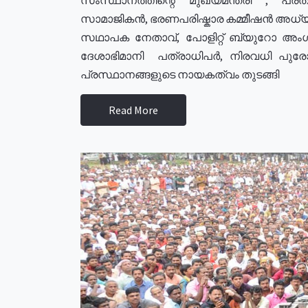
സാമാജികൻ, ഭരണപരിഷ്കാര കമ്മീഷൻ അധ്യക്
സഥാപക നേതാവ്, പോളിറ്റ് ബ്യുറോ അംഗ
ദേശാഭിമാനി പത്രാധിപർ, നിരവധി പു
പ്രസ്ഥാനങ്ങളുടെ നായകത്വം തുടങ്ങി
Read More