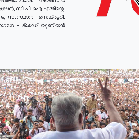
ഷൻ, സി. പി. ഐ. എമ്മിന്റെ
ം, സംസ്ഥാന സെക്രട്ടറി,
രോഗമന - ട്രേഡ് യൂണിയൻ