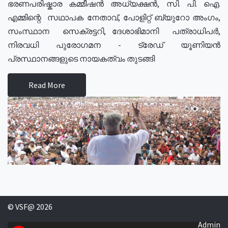
ഭരണപരിഷ്കാര കമ്മീഷൻ അധ്യക്ഷൻ, സി. പി. ഐ.
എമ്മിന്റെ സഥാപക നേതാവ്, പോളിറ്റ് ബ്യുറോ അംഗം,
സംസ്ഥാന സെക്രട്ടറി, ദേശാഭിമാനി പത്രാധിപർ,
നിരവധി പുരോഗമന - ട്രേഡ് യൂണിയൻ
പ്രസ്ഥാനങ്ങളുടെ നായകത്വം തുടങ്ങി
Read More
© VSF@ 2026
Admin