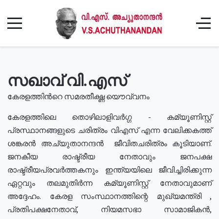
സഖാവ് വി.എസ്
കേരളത്തിൻറെ സമരതീക്ഷ്ണ യൌവ്വനം
കേരളത്തിലെ തൊഴിലാളിവർഗ്ഗ - കമ്യൂണിസ്റ്റ്
പ്രസ്ഥാനങ്ങളുടെ ചരിത്രം വിഎസ് എന്ന വേലിക്കകത്ത്
ശങ്കരൻ അച്യുതാനന്ദൻ ജീവിതചരിത്രം കൂടിയാണ്.
ജനകീയ രാഷ്ട്രീയ നേതാവും ജനപക്ഷ
രാഷ്ട്രീയപ്രവർത്തകനും ഇന്ത്യയിലെ ജീവിച്ചിരിക്കുന്ന
ഏറ്റവും തലമുതിർന്ന കമ്യൂണിസ്റ്റ് നേതാവുമാണ്
അദ്ദേഹം. കേരള സംസ്ഥാനത്തിന്റെ മുഖ്യമന്ത്രി ,
പ്രതിപക്ഷനേതാവ്, നിയമസഭാ സാമാജികൻ,