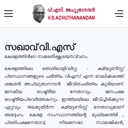
സഖാവ് വി.എസ്
കേരളത്തിൻറെ സമരതീക്ഷ്ണ യൌവ്വനം
കേരളത്തിലെ തൊഴിലാളിവർഗ്ഗ - കമ്യൂണിസ്റ്റ്
പ്രസ്ഥാനങ്ങളുടെ ചരിത്രം വിഎസ് എന്ന വേലിക്കകത്ത്
ശങ്കരൻ അച്യുതാനന്ദൻ ജീവിതചരിത്രം കൂടിയാണ്.
ജനകീയ രാഷ്ട്രീയ നേതാവും ജനപക്ഷ
രാഷ്ട്രീയപ്രവർത്തകനും ഇന്ത്യയിലെ ജീവിച്ചിരിക്കുന്ന
ഏറ്റവും തലമുതിർന്ന കമ്യൂണിസ്റ്റ് നേതാവുമാണ്
അദ്ദേഹം. കേരള സംസ്ഥാനത്തിന്റെ മുഖ്യമന്ത്രി ,
പ്രതിപക്ഷനേതാവ്, നിയമസഭാ സാമാജികൻ,