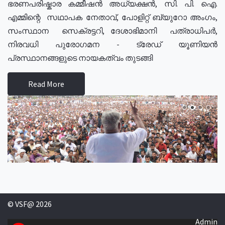
ഭരണപരിഷ്കാര കമ്മീഷൻ അധ്യക്ഷൻ, സി. പി. ഐ.
എമ്മിന്റെ സഥാപക നേതാവ്, പോളിറ്റ് ബ്യുറോ അംഗം,
സംസ്ഥാന സെക്രട്ടറി, ദേശാഭിമാനി പത്രാധിപർ,
നിരവധി പുരോഗമന - ട്രേഡ് യൂണിയൻ
പ്രസ്ഥാനങ്ങളുടെ നായകത്വം തുടങ്ങി
Read More
© VSF@ 2026
Admin