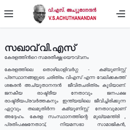
സഖാവ് വി.എസ്
കേരളത്തിൻറെ സമരതീക്ഷ്ണ യൌവ്വനം
കേരളത്തിലെ തൊഴിലാളിവർഗ്ഗ - കമ്യൂണിസ്റ്റ്
പ്രസ്ഥാനങ്ങളുടെ ചരിത്രം വിഎസ് എന്ന വേലിക്കകത്ത്
ശങ്കരൻ അച്യുതാനന്ദൻ ജീവിതചരിത്രം കൂടിയാണ്.
ജനകീയ രാഷ്ട്രീയ നേതാവും ജനപക്ഷ
രാഷ്ട്രീയപ്രവർത്തകനും ഇന്ത്യയിലെ ജീവിച്ചിരിക്കുന്ന
ഏറ്റവും തലമുതിർന്ന കമ്യൂണിസ്റ്റ് നേതാവുമാണ്
അദ്ദേഹം. കേരള സംസ്ഥാനത്തിന്റെ മുഖ്യമന്ത്രി ,
പ്രതിപക്ഷനേതാവ്, നിയമസഭാ സാമാജികൻ,