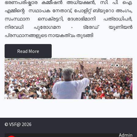
ഭരണപരിഷ്കാര കമ്മീഷൻ അധ്യക്ഷൻ, സി. പി. ഐ.
എമ്മിന്റെ സഥാപക നേതാവ്, പോളിറ്റ് ബ്യുറോ അംഗം,
സംസ്ഥാന സെക്രട്ടറി, ദേശാഭിമാനി പത്രാധിപർ,
നിരവധി പുരോഗമന - ട്രേഡ് യൂണിയൻ
പ്രസ്ഥാനങ്ങളുടെ നായകത്വം തുടങ്ങി
Read More
© VSF@ 2026
Admin