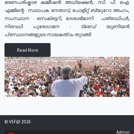
ഭരണപരിഷ്കാര കമ്മീഷൻ അധ്യക്ഷൻ, സി. പി. ഐ.
എമ്മിന്റെ സഥാപക നേതാവ്, പോളിറ്റ് ബ്യുറോ അംഗം,
സംസ്ഥാന സെക്രട്ടറി, ദേശാഭിമാനി പത്രാധിപർ,
നിരവധി പുരോഗമന - ട്രേഡ് യൂണിയൻ
പ്രസ്ഥാനങ്ങളുടെ നായകത്വം തുടങ്ങി
Read More
© VSF@ 2026
Admin