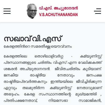
സഖാവ് വി.എസ്
കേരളത്തിൻറെ സമരതീക്ഷ്ണ യൌവ്വനം
കേരളത്തിലെ തൊഴിലാളിവർഗ്ഗ - കമ്യൂണിസ്റ്റ്
പ്രസ്ഥാനങ്ങളുടെ ചരിത്രം വിഎസ് എന്ന വേലിക്കകത്ത്
ശങ്കരൻ അച്യുതാനന്ദൻ ജീവിതചരിത്രം കൂടിയാണ്.
ജനകീയ രാഷ്ട്രീയ നേതാവും ജനപക്ഷ
രാഷ്ട്രീയപ്രവർത്തകനും ഇന്ത്യയിലെ ജീവിച്ചിരിക്കുന്ന
ഏറ്റവും തലമുതിർന്ന കമ്യൂണിസ്റ്റ് നേതാവുമാണ്
അദ്ദേഹം. കേരള സംസ്ഥാനത്തിന്റെ മുഖ്യമന്ത്രി ,
പ്രതിപക്ഷനേതാവ്, നിയമസഭാ സാമാജികൻ,