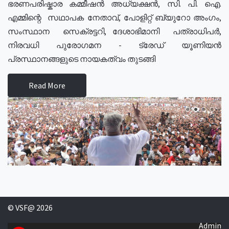
ഭരണപരിഷ്കാര കമ്മീഷൻ അധ്യക്ഷൻ, സി. പി. ഐ.
എമ്മിന്റെ സഥാപക നേതാവ്, പോളിറ്റ് ബ്യുറോ അംഗം,
സംസ്ഥാന സെക്രട്ടറി, ദേശാഭിമാനി പത്രാധിപർ,
നിരവധി പുരോഗമന - ട്രേഡ് യൂണിയൻ
പ്രസ്ഥാനങ്ങളുടെ നായകത്വം തുടങ്ങി
Read More
© VSF@ 2026
Admin