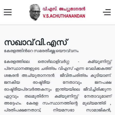
സഖാവ് വി.എസ്
കേരളത്തിൻറെ സമരതീക്ഷ്ണ യൌവ്വനം
കേരളത്തിലെ തൊഴിലാളിവർഗ്ഗ - കമ്യൂണിസ്റ്റ്
പ്രസ്ഥാനങ്ങളുടെ ചരിത്രം വിഎസ് എന്ന വേലിക്കകത്ത്
ശങ്കരൻ അച്യുതാനന്ദൻ ജീവിതചരിത്രം കൂടിയാണ്.
ജനകീയ രാഷ്ട്രീയ നേതാവും ജനപക്ഷ
രാഷ്ട്രീയപ്രവർത്തകനും ഇന്ത്യയിലെ ജീവിച്ചിരിക്കുന്ന
ഏറ്റവും തലമുതിർന്ന കമ്യൂണിസ്റ്റ് നേതാവുമാണ്
അദ്ദേഹം. കേരള സംസ്ഥാനത്തിന്റെ മുഖ്യമന്ത്രി ,
പ്രതിപക്ഷനേതാവ്, നിയമസഭാ സാമാജികൻ,