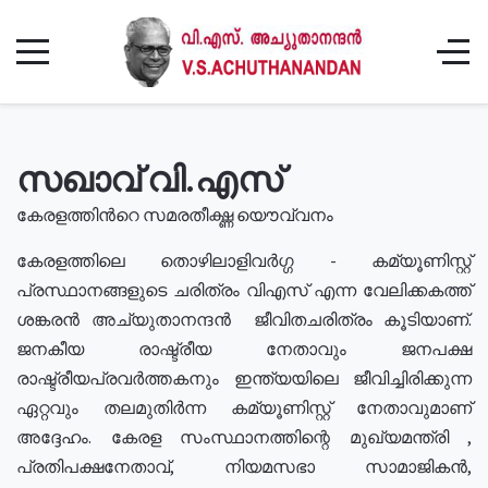
സഖാവ് വി.എസ്
കേരളത്തിൻറെ സമരതീക്ഷ്ണ യൌവ്വനം
കേരളത്തിലെ തൊഴിലാളിവർഗ്ഗ - കമ്യൂണിസ്റ്റ്
പ്രസ്ഥാനങ്ങളുടെ ചരിത്രം വിഎസ് എന്ന വേലിക്കകത്ത്
ശങ്കരൻ അച്യുതാനന്ദൻ ജീവിതചരിത്രം കൂടിയാണ്.
ജനകീയ രാഷ്ട്രീയ നേതാവും ജനപക്ഷ
രാഷ്ട്രീയപ്രവർത്തകനും ഇന്ത്യയിലെ ജീവിച്ചിരിക്കുന്ന
ഏറ്റവും തലമുതിർന്ന കമ്യൂണിസ്റ്റ് നേതാവുമാണ്
അദ്ദേഹം. കേരള സംസ്ഥാനത്തിന്റെ മുഖ്യമന്ത്രി ,
പ്രതിപക്ഷനേതാവ്, നിയമസഭാ സാമാജികൻ,