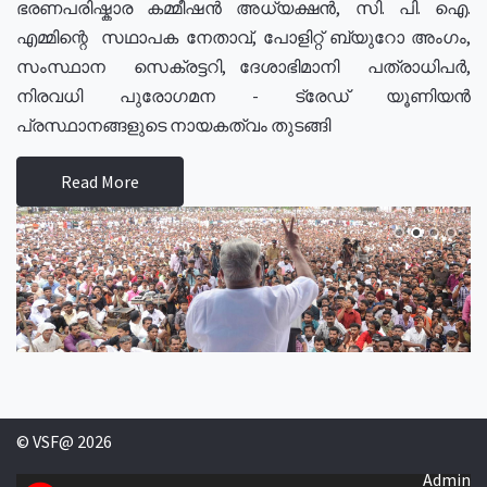
ഭരണപരിഷ്കാര കമ്മീഷൻ അധ്യക്ഷൻ, സി. പി. ഐ.
എമ്മിന്റെ സഥാപക നേതാവ്, പോളിറ്റ് ബ്യുറോ അംഗം,
സംസ്ഥാന സെക്രട്ടറി, ദേശാഭിമാനി പത്രാധിപർ,
നിരവധി പുരോഗമന - ട്രേഡ് യൂണിയൻ
പ്രസ്ഥാനങ്ങളുടെ നായകത്വം തുടങ്ങി
Read More
© VSF@ 2026
Admin