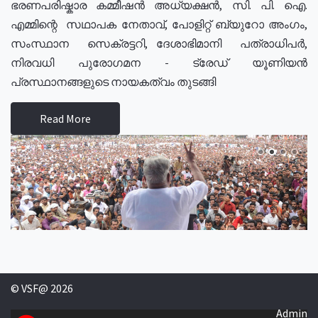
ഭരണപരിഷ്കാര കമ്മീഷൻ അധ്യക്ഷൻ, സി. പി. ഐ.
എമ്മിന്റെ സഥാപക നേതാവ്, പോളിറ്റ് ബ്യുറോ അംഗം,
സംസ്ഥാന സെക്രട്ടറി, ദേശാഭിമാനി പത്രാധിപർ,
നിരവധി പുരോഗമന - ട്രേഡ് യൂണിയൻ
പ്രസ്ഥാനങ്ങളുടെ നായകത്വം തുടങ്ങി
Read More
© VSF@ 2026
Admin