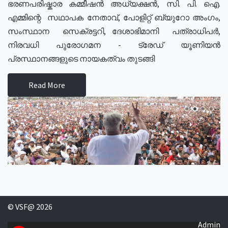
ഭരണപരിഷ്കാര കമ്മീഷൻ അധ്യക്ഷൻ, സി. പി. ഐ.
എമ്മിന്റെ സഥാപക നേതാവ്, പോളിറ്റ് ബ്യുറോ അംഗം,
സംസ്ഥാന സെക്രട്ടറി, ദേശാഭിമാനി പത്രാധിപർ,
നിരവധി പുരോഗമന - ട്രേഡ് യൂണിയൻ
പ്രസ്ഥാനങ്ങളുടെ നായകത്വം തുടങ്ങി
Read More
© VSF@ 2026
Admin