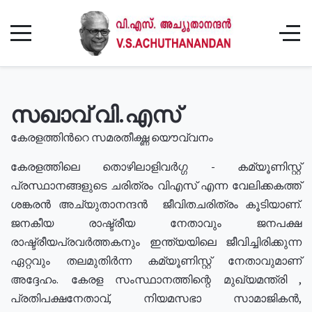
സഖാവ് വി.എസ്
കേരളത്തിൻറെ സമരതീക്ഷ്ണ യൌവ്വനം
കേരളത്തിലെ തൊഴിലാളിവർഗ്ഗ - കമ്യൂണിസ്റ്റ്
പ്രസ്ഥാനങ്ങളുടെ ചരിത്രം വിഎസ് എന്ന വേലിക്കകത്ത്
ശങ്കരൻ അച്യുതാനന്ദൻ ജീവിതചരിത്രം കൂടിയാണ്.
ജനകീയ രാഷ്ട്രീയ നേതാവും ജനപക്ഷ
രാഷ്ട്രീയപ്രവർത്തകനും ഇന്ത്യയിലെ ജീവിച്ചിരിക്കുന്ന
ഏറ്റവും തലമുതിർന്ന കമ്യൂണിസ്റ്റ് നേതാവുമാണ്
അദ്ദേഹം. കേരള സംസ്ഥാനത്തിന്റെ മുഖ്യമന്ത്രി ,
പ്രതിപക്ഷനേതാവ്, നിയമസഭാ സാമാജികൻ,