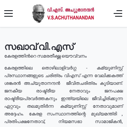
സഖാവ് വി.എസ്
കേരളത്തിൻറെ സമരതീക്ഷ്ണ യൌവ്വനം
കേരളത്തിലെ തൊഴിലാളിവർഗ്ഗ - കമ്യൂണിസ്റ്റ്
പ്രസ്ഥാനങ്ങളുടെ ചരിത്രം വിഎസ് എന്ന വേലിക്കകത്ത്
ശങ്കരൻ അച്യുതാനന്ദൻ ജീവിതചരിത്രം കൂടിയാണ്.
ജനകീയ രാഷ്ട്രീയ നേതാവും ജനപക്ഷ
രാഷ്ട്രീയപ്രവർത്തകനും ഇന്ത്യയിലെ ജീവിച്ചിരിക്കുന്ന
ഏറ്റവും തലമുതിർന്ന കമ്യൂണിസ്റ്റ് നേതാവുമാണ്
അദ്ദേഹം. കേരള സംസ്ഥാനത്തിന്റെ മുഖ്യമന്ത്രി ,
പ്രതിപക്ഷനേതാവ്, നിയമസഭാ സാമാജികൻ,