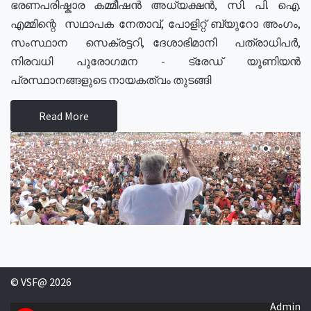
ഭരണപരിഷ്കാര കമ്മീഷൻ അധ്യക്ഷൻ, സി. പി. ഐ.
എമ്മിന്റെ സഥാപക നേതാവ്, പോളിറ്റ് ബ്യുറോ അംഗം,
സംസ്ഥാന സെക്രട്ടറി, ദേശാഭിമാനി പത്രാധിപർ,
നിരവധി പുരോഗമന - ട്രേഡ് യൂണിയൻ
പ്രസ്ഥാനങ്ങളുടെ നായകത്വം തുടങ്ങി
Read More
© VSF@ 2026
Admin