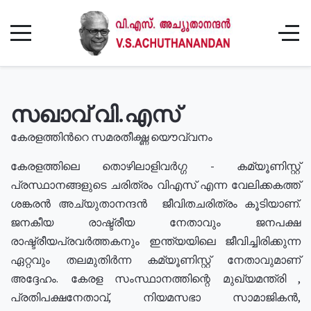
സഖാവ് വി.എസ്
കേരളത്തിൻറെ സമരതീക്ഷ്ണ യൌവ്വനം
കേരളത്തിലെ തൊഴിലാളിവർഗ്ഗ - കമ്യൂണിസ്റ്റ്
പ്രസ്ഥാനങ്ങളുടെ ചരിത്രം വിഎസ് എന്ന വേലിക്കകത്ത്
ശങ്കരൻ അച്യുതാനന്ദൻ ജീവിതചരിത്രം കൂടിയാണ്.
ജനകീയ രാഷ്ട്രീയ നേതാവും ജനപക്ഷ
രാഷ്ട്രീയപ്രവർത്തകനും ഇന്ത്യയിലെ ജീവിച്ചിരിക്കുന്ന
ഏറ്റവും തലമുതിർന്ന കമ്യൂണിസ്റ്റ് നേതാവുമാണ്
അദ്ദേഹം. കേരള സംസ്ഥാനത്തിന്റെ മുഖ്യമന്ത്രി ,
പ്രതിപക്ഷനേതാവ്, നിയമസഭാ സാമാജികൻ,