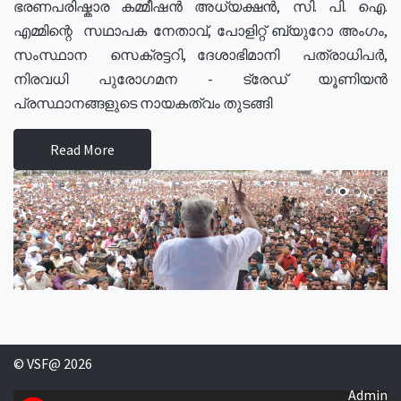
ഭരണപരിഷ്കാര കമ്മീഷൻ അധ്യക്ഷൻ, സി. പി. ഐ.
എമ്മിന്റെ സഥാപക നേതാവ്, പോളിറ്റ് ബ്യുറോ അംഗം,
സംസ്ഥാന സെക്രട്ടറി, ദേശാഭിമാനി പത്രാധിപർ,
നിരവധി പുരോഗമന - ട്രേഡ് യൂണിയൻ
പ്രസ്ഥാനങ്ങളുടെ നായകത്വം തുടങ്ങി
Read More
© VSF@ 2026
Admin