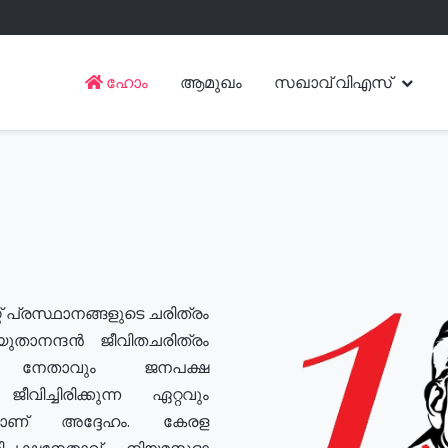
ഹോം
ആമുഖം
സഖാവ് വിഎസ്
് പ്രസ്ഥാനങ്ങളുടെ ചരിത്രം
യുതാനന്ദൻ ജീവിതചരിത്രം
യ നേതാവും ജനപക്ഷ
വിച്ചിരിക്കുന്ന ഏറ്റവും
ുമാണ് അദ്ദേഹം. കേരള
രതിപക്ഷനേതാവ്, നിയമസഭാ