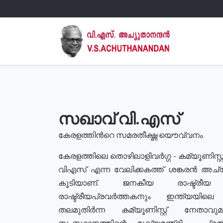
സഖാവ് വി.എസ്
കേരളത്തിൻറെ സമരതീക്ഷ്ണ യൌവ്വനം
കേരളത്തിലെ തൊഴിലാളിവർഗ്ഗ - കമ്യൂണിസ്റ്റ
വിഎസ് എന്ന വേലിക്കകത്ത് ശങ്കരൻ അച്
കൂടിയാണ്. ജനകീയ രാഷ്ട്രീ
രാഷ്ട്രീയപ്രവർത്തകനും ഇന്ത്യയിലെ ജീ
തലമുതിർന്ന കമ്യൂണിസ്റ്റ് നേതാവ
സംസ്ഥാനത്തിന്റെ മുഖ്യമന്ത്രി , പ്