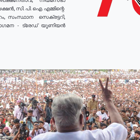
ഷൻ, സി. പി. ഐ. എമ്മിന്റെ
ം, സംസ്ഥാന സെക്രട്ടറി,
രോഗമന - ട്രേഡ് യൂണിയൻ