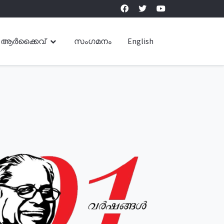
ആർക്കൈവ്
സംഗമനം
English