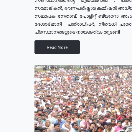
സാമാജികൻ, ഭരണപരിഷ്കാര കമ്മീഷൻ അധ്യക്
സഥാപക നേതാവ്, പോളിറ്റ് ബ്യുറോ അംഗ
ദേശാഭിമാനി പത്രാധിപർ, നിരവധി പു
പ്രസ്ഥാനങ്ങളുടെ നായകത്വം തുടങ്ങി
Read More