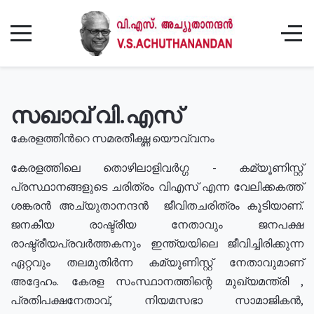
സഖാവ് വി.എസ്
കേരളത്തിൻറെ സമരതീക്ഷ്ണ യൌവ്വനം
കേരളത്തിലെ തൊഴിലാളിവർഗ്ഗ - കമ്യൂണിസ്റ്റ്
പ്രസ്ഥാനങ്ങളുടെ ചരിത്രം വിഎസ് എന്ന വേലിക്കകത്ത്
ശങ്കരൻ അച്യുതാനന്ദൻ ജീവിതചരിത്രം കൂടിയാണ്.
ജനകീയ രാഷ്ട്രീയ നേതാവും ജനപക്ഷ
രാഷ്ട്രീയപ്രവർത്തകനും ഇന്ത്യയിലെ ജീവിച്ചിരിക്കുന്ന
ഏറ്റവും തലമുതിർന്ന കമ്യൂണിസ്റ്റ് നേതാവുമാണ്
അദ്ദേഹം. കേരള സംസ്ഥാനത്തിന്റെ മുഖ്യമന്ത്രി ,
പ്രതിപക്ഷനേതാവ്, നിയമസഭാ സാമാജികൻ,