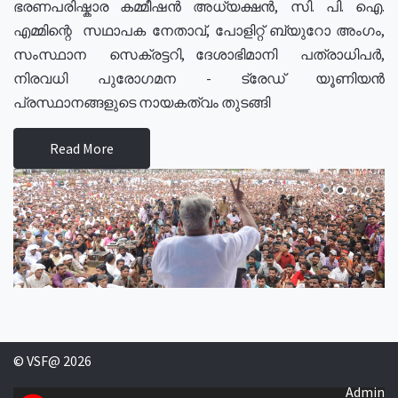
ഭരണപരിഷ്കാര കമ്മീഷൻ അധ്യക്ഷൻ, സി. പി. ഐ.
എമ്മിന്റെ സഥാപക നേതാവ്, പോളിറ്റ് ബ്യുറോ അംഗം,
സംസ്ഥാന സെക്രട്ടറി, ദേശാഭിമാനി പത്രാധിപർ,
നിരവധി പുരോഗമന - ട്രേഡ് യൂണിയൻ
പ്രസ്ഥാനങ്ങളുടെ നായകത്വം തുടങ്ങി
Read More
© VSF@ 2026
Admin