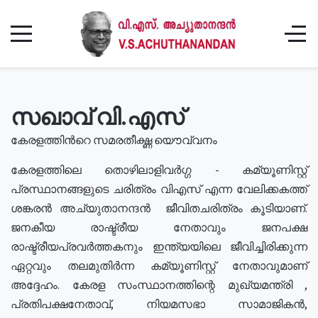
സഖാവ് വി.എസ്
കേരളത്തിൻറെ സമരതീക്ഷ്ണ യൌവ്വനം
കേരളത്തിലെ തൊഴിലാളിവർഗ്ഗ - കമ്യൂണിസ്റ്റ്
പ്രസ്ഥാനങ്ങളുടെ ചരിത്രം വിഎസ് എന്ന വേലിക്കകത്ത്
ശങ്കരൻ അച്യുതാനന്ദൻ ജീവിതചരിത്രം കൂടിയാണ്.
ജനകീയ രാഷ്ട്രീയ നേതാവും ജനപക്ഷ
രാഷ്ട്രീയപ്രവർത്തകനും ഇന്ത്യയിലെ ജീവിച്ചിരിക്കുന്ന
ഏറ്റവും തലമുതിർന്ന കമ്യൂണിസ്റ്റ് നേതാവുമാണ്
അദ്ദേഹം. കേരള സംസ്ഥാനത്തിന്റെ മുഖ്യമന്ത്രി ,
പ്രതിപക്ഷനേതാവ്, നിയമസഭാ സാമാജികൻ,