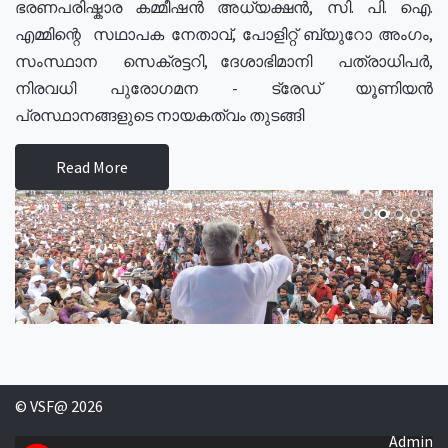
ഭരണപരിഷ്കാര കമ്മീഷൻ അധ്യക്ഷൻ, സി. പി. ഐ.
എമ്മിന്റെ സഥാപക നേതാവ്, പോളിറ്റ് ബ്യുറോ അംഗം,
സംസ്ഥാന സെക്രട്ടറി, ദേശാഭിമാനി പത്രാധിപർ,
നിരവധി പുരോഗമന - ട്രേഡ് യൂണിയൻ
പ്രസ്ഥാനങ്ങളുടെ നായകത്വം തുടങ്ങി
Read More
© VSF@ 2026
Admin